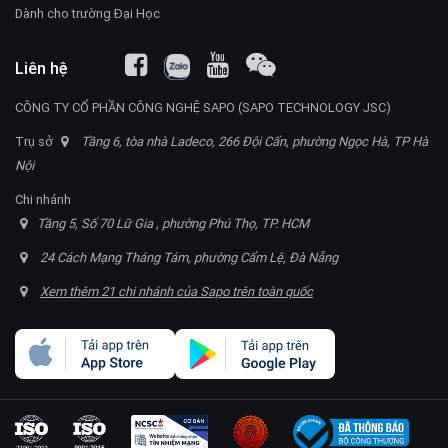
Dành cho trường Đại Học
Liên hệ
CÔNG TY CỔ PHẦN CÔNG NGHỆ SAPO (SAPO TECHNOLOGY JSC)
Trụ sở
Tầng 6, tòa nhà Ladeco, 266 Đội Cấn, phường Ngọc Hà, TP Hà
Nội
Chi nhánh
Tầng 5, Số 70 Lữ Gia , phường Phú Thọ, TP. HCM
24 Cách Mạng Tháng Tám, phường Cẩm Lệ, Đà Nẵng
Xem thêm 21 chi nhánh của Sapo trên toàn quốc