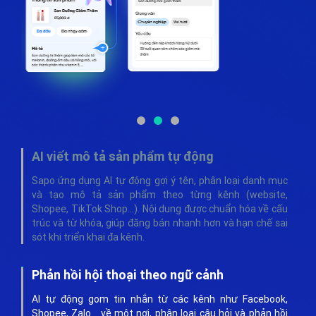
AI viết mô tả sản phẩm tự động
Sapo ứng dụng AI tự động gợi ý tên, phân loại danh mục
và tạo mô tả sản phẩm theo từng kênh (website,
Shopee, TikTok Shop…). Nội dung được chuẩn hóa về cấu
trúc và từ khóa, giúp đăng bán nhanh hơn và hạn chế sai
sót khi triển khai đa kênh.
Phản hồi hội thoại theo ngữ cảnh
AI tự động gom tin nhắn từ các kênh như Facebook,
Shopee, Zalo… về một nơi, phân loại câu hỏi và phản hồi