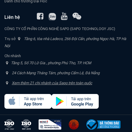
Dành cho trường Đại Học
Liên hệ
CÔNG TY CỔ PHẦN CÔNG NGHỆ SAPO (SAPO TECHNOLOGY JSC)
Trụ sở
Tầng 6, tòa nhà Ladeco, 266 Đội Cấn, phường Ngọc Hà, TP Hà
Nội
Chi nhánh
Tầng 5, Số 70 Lữ Gia , phường Phú Thọ, TP. HCM
24 Cách Mạng Tháng Tám, phường Cẩm Lệ, Đà Nẵng
Xem thêm 21 chi nhánh của Sapo trên toàn quốc