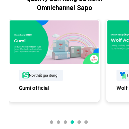
Omnichannel Sapo
Nội thất gia dụng
T
Gumi official
Wolf 