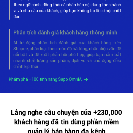
theo ngữ cảnh, đồng thời cá nhân hóa nội dung theo hành
vi và nhu cầu của khách, giúp bạn không bỏ lỡ cơ hội chốt
đơn.
Phân tích đánh giá khách hàng thông minh
AI tự động phân tích đánh giá của khách hàng trên
Shopee, phân loại theo mức độ hài lòng, nhận diện vấn đề
nổi bật và đề xuất phản hồi phù hợp, giúp bạn nắm bắt
nhanh chất lượng sản phẩm, dịch vụ và chủ động điều
chỉnh kịp thời.
Khám phá +100 tính năng Sapo OmniAI
Lắng nghe câu chuyện của +230,000
khách hàng đã tin dùng phần mềm
quản lý bán hàng đa kênh