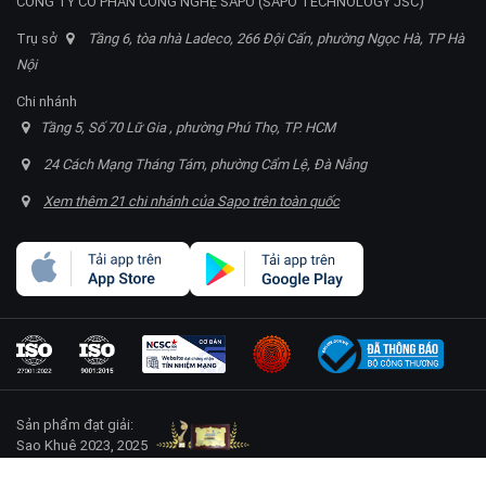
CÔNG TY CỔ PHẦN CÔNG NGHỆ SAPO (SAPO TECHNOLOGY JSC)
Trụ sở
Tầng 6, tòa nhà Ladeco, 266 Đội Cấn, phường Ngọc Hà, TP Hà
Nội
Chi nhánh
Tầng 5, Số 70 Lữ Gia , phường Phú Thọ, TP. HCM
24 Cách Mạng Tháng Tám, phường Cẩm Lệ, Đà Nẵng
Xem thêm 21 chi nhánh của Sapo trên toàn quốc
Sản phẩm đạt giải:
Sao Khuê 2023, 2025