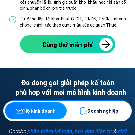
kết chuyển lãi lỗ, tính giá xuất kho, khấu hao tài sản cố
định, phân bổ chi phí trả trước
Tự động lập tờ khai thuế GTGT, TNDN, TNCN… nhanh
chóng, chính xác theo đúng mẫu của cơ quan Thuế
Dùng thử miễn phí
Đa dạng gói giải pháp kế toán
phù hợp với mọi mô hình kinh doanh
Hộ kinh doanh
Doanh nghiệp
Combo
phần mềm kế toán, hóa đơn điện tử
&
chữ