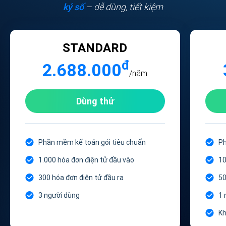
ký số
– dễ dùng, tiết kiệm
STANDARD
đ
2.688.000
/năm
Dùng thử
Phần mềm kế toán gói tiêu chuẩn
Ph
1.000 hóa đơn điện tử đầu vào
10
300 hóa đơn điện tử đầu ra
50
3 người dùng
1 
Kh