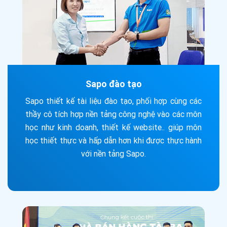
Sapo đào tạo
Sapo thiết kế tài liệu đào tạo, phối hợp cùng các
thầy cô tích hợp nền tảng công nghệ vào các môn
học như kinh doanh, thiết kế website.. giúp môn
học thiết thực và hấp dẫn hơn khi được thực hành
với nền tảng Sapo.