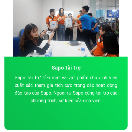
Sapo tài trợ
Sapo tài trợ tiền mặt và vật phẩm cho sinh viên
xuất sắc tham gia tích cực trong các hoạt động
đào tạo của Sapo. Ngoài ra, Sapo cũng tài trợ các
chương trình, sự kiện của sinh viên.