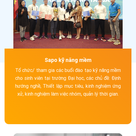
Sapo kỹ năng mềm
Tổ chức/ tham gia các buổi đào tạo kỹ năng mềm
cho sinh viên tại trường Đại học, các chủ đề: Định
hướng nghề, Thiết lập mục tiêu, kinh nghiệm ứng
xử, kinh nghiệm làm việc nhóm, quản lý thời gian.