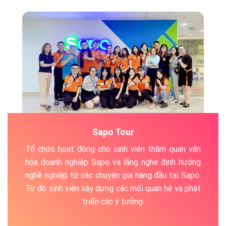
Sapo Tour
Tổ chức hoạt động cho sinh viên thăm quan văn
hóa doanh nghiệp Sapo và lắng nghe định hướng
nghề nghiệp từ các chuyên gia hàng đầu tại Sapo.
Từ đó sinh viên xây dựng các mối quan hệ và phát
triển các ý tưởng.