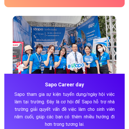
Sapo Career day
Sapo tham gia sự kiện tuyển dụng/ngày hội việc
làm tại trường. Đây là cơ hội để Sapo hỗ trợ nhà
trường giải quyết vấn đề việc làm cho sinh viên
năm cuối, giúp các bạn có thêm nhiều hướng đi
hơn trong tương lai.