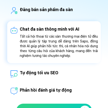
Đăng bán sản phẩm đa sàn
Ứng dụng AI, Sapo tự động gợi ý tên sản phẩm,
danh mục và mô tả sản phẩm phù hợp với quy định
riêng của từng sàn. Bạn có thể đăng bán trên các
Chat đa sàn thông minh với AI
sàn thương mại điện tử lớn như Shopee,
Tiktokshop, Lazada... một cách nhanh chóng, hiệu
Tất cả hội thoại từ các sàn thương mại điện tử đều
quả.
được quản lý tập trung dễ dàng trên Sapo, đồng
thời AI giúp phản hồi tức thì, cá nhân hóa nội dung
theo từng câu hỏi của khách hàng, mang đến trải
nghiệm tương tác chuyên nghiệp.
Tự động tối ưu SEO
Sapo sở hữu công cụ nghiên cứu từ khóa, kiểm tra
độ chuẩn SEO của các bài đăng. Từ đó, sản phẩm
Phản hồi đánh giá tự động
của bạn sẽ đạt thứ hạng cao trên kết quả tìm kiếm,
khách hàng dễ dàng nhìn thấy và nhanh chóng đưa
AI thông minh tự động phân tích phản hồi của
ra quyết định mua hàng.
khách hàng và gợi ý những phản hồi phù hợp theo
từng ngữ cảnh, giúp nâng cao trải nghiệm khách