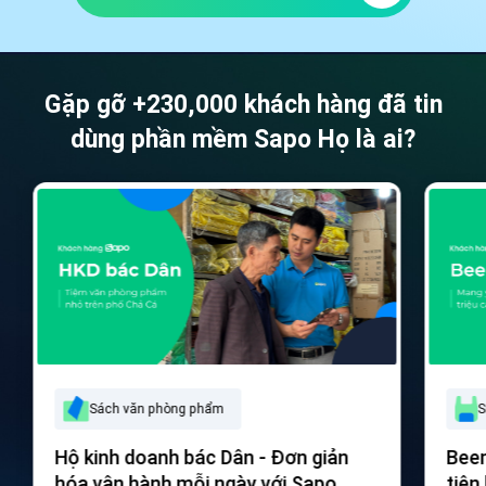
Gặp gỡ +230,000 khách hàng đã tin
dùng phần mềm Sapo
Họ là ai?
Sách văn phòng phẩm
S
Hộ kinh doanh bác Dân - Đơn giản
Beem
hóa vận hành mỗi ngày với Sapo
tiện