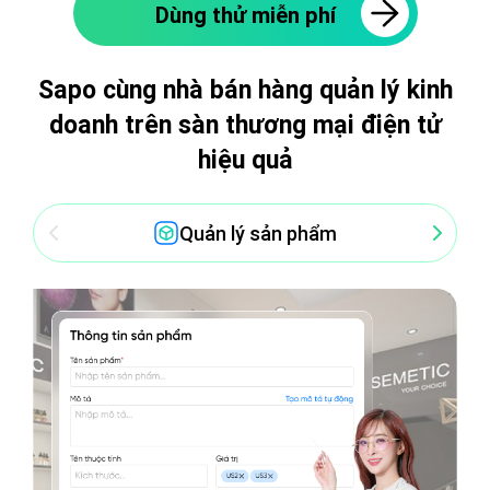
Dùng thử miễn phí
hàng. Đồng thời, AI còn tổng hợp đánh giá dựa trên
chất lượng sản phẩm và dịch vụ, mang đến cái nhìn
toàn diện, giúp bạn cải thiện sản phẩm và dịch vụ
một cách hiệu quả.
Sapo cùng nhà bán hàng quản lý kinh
doanh trên
sàn thương mại điện tử
hiệu quả
Quản lý sản phẩm