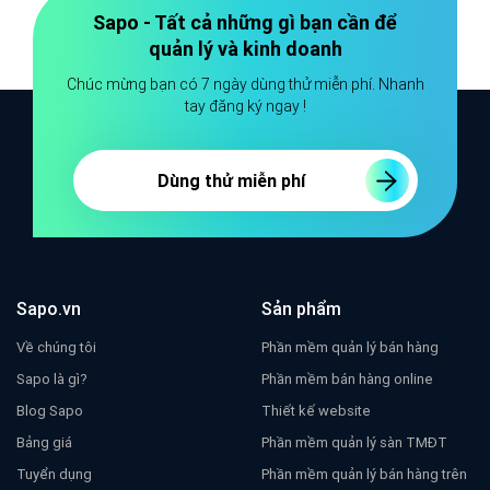
Sapo - Tất cả những gì bạn cần để
quản lý và kinh doanh
Chúc mừng bạn có 7 ngày dùng thử miễn phí. Nhanh
tay đăng ký ngay !
Dùng thử miễn phí
Sapo.vn
Sản phẩm
Về chúng tôi
Phần mềm quản lý bán hàng
Sapo là gì?
Phần mềm bán hàng online
Blog Sapo
Thiết kế website
Bảng giá
Phần mềm quản lý sàn TMĐT
Tuyển dụng
Phần mềm quản lý bán hàng trên