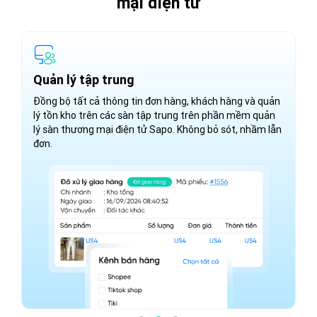
mại điện tử
Quản lý tập trung
T
Đồng bộ tất cả thông tin đơn hàng, khách hàng và quản
Đ
lý tồn kho trên các sàn tập trung trên phần mềm quản
.
tr
lý sàn thương mại điện tử Sapo. Không bỏ sót, nhầm lẫn
u.
so
đơn.