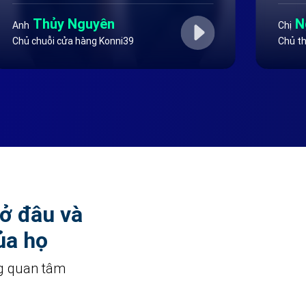
Thủy Nguyên
N
Anh
Chị
Chủ chuỗi cửa hàng Konni39
Chủ th
 ở đâu và
ủa họ
g quan tâm