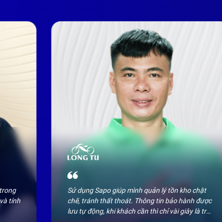
trong 
Sử dụng Sapo giúp mình quản lý tồn kho chặt 
à tính 
chẽ, tránh thất thoát. Thông tin bảo hành được 
lưu tự động, khi khách cần thì chỉ vài giây là tra 
được. Nhờ vậy quy trình làm việc của cả nhân 