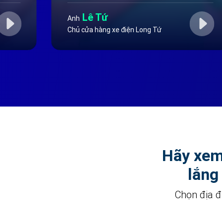
viên lẫn chủ đều gọn gàng, đỡ mất thời gian.
Lê Tứ
Anh
Chủ cửa hàng xe điện Long Tứ
Hãy xem 
lắng
Chọn địa 