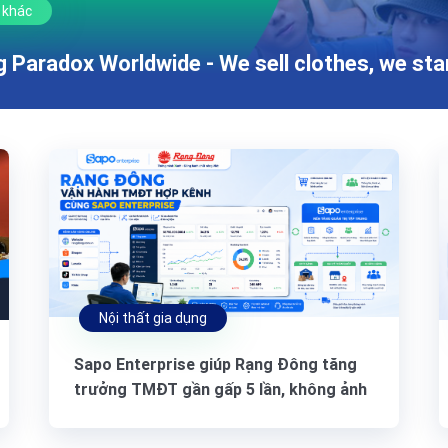
 khác
g Paradox Worldwide - We sell clothes, we s
Nội thất gia dụng
Sapo Enterprise giúp Rạng Đông tăng
trưởng TMĐT gần gấp 5 lần, không ảnh
hưởng hệ thống đại lý (Phần 2)