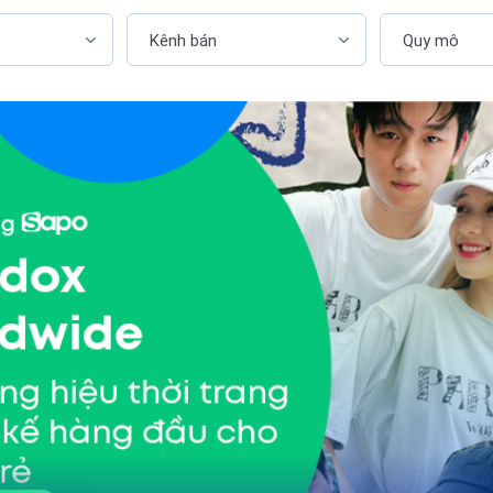
Kênh bán
Quy mô