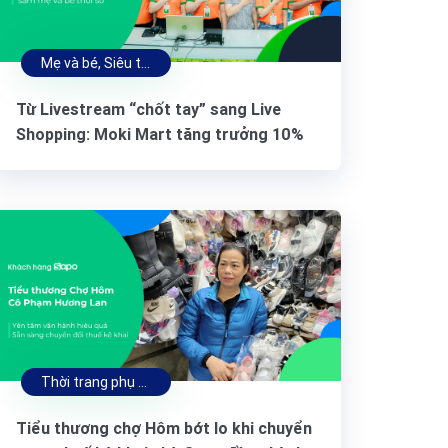
Mẹ và bé, Siêu thị tạp hóa
Từ Livestream “chốt tay” sang Live
Shopping: Moki Mart tăng trưởng 10%
doanh thu cùng Sapo & Meta
Thời trang phụ kiện
Tiểu thương chợ Hôm bớt lo khi chuyển