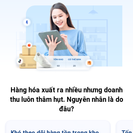
Hàng hóa xuất ra nhiều nhưng doanh
thu luôn thâm hụt.
Nguyên nhân là do
đâu?
Khó theo dõi hàng tồn trong kho
Tốn 