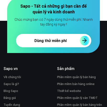
Sapo - Tất cả những gì bạn cần để
quản lý và kinh doanh
Chúc mừng bạn có 7 ngày dùng thử miễn phí. Nhanh
tay đăng ký ngay !
Dùng thử miễn phí
Sapo.vn
Sản phẩm
Về chúng tôi
Phần mềm quản lý bán hàng
Sapo là gì?
Phần mềm bán hàng online
Blog Sapo
Thiết kế website
Bảng giá
Phần mềm quản lý sàn TMĐT
Tuyển dụng
Phần mềm quản lý bán hàng trên