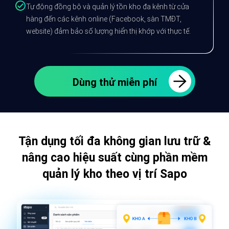
Tự động đồng bộ và quản lý tồn kho đa kênh từ cửa
hàng đến các kênh online (Facebook, sàn TMĐT,
website) đảm bảo số lượng hiển thị khớp với thực tế.
Dùng thử miễn phí
Tận dụng tối đa không gian lưu trữ &
nâng cao hiệu suất cùng phần mềm
quản lý kho theo vị trí Sapo