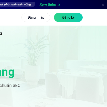
Đăng nhập
Đăng ký
ng
àng
 chuẩn SEO