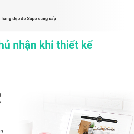
à hàng đẹp do Sapo cung cấp
hủ nhận khi thiết kế
i
y
ón