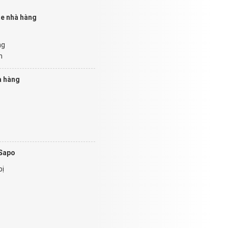
te nhà hàng
ng
n
à hàng
 Sapo
bị