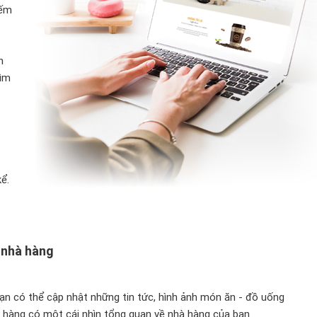
iếm
h
tìm
ể.
 nhà hàng
bạn có thể cập nhật những tin tức, hình ảnh món ăn - đồ uống
h hàng có một cái nhìn tổng quan về nhà hàng của bạn.