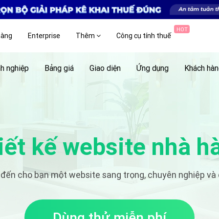
HOT
hàng
Enterprise
Thêm
Công cụ tính thuế
h nghiệp
Bảng giá
Giao diện
Ứng dụng
Khách hà
iết kế website nhà h
đến cho bạn một website sang trọng, chuyên nghiệp và
Dùng thử miễn phí