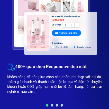
onsive đẹp mắt
Gợi ý sản phẩm phù hợp
n phẩm phù hợp với loại da,
Website hỗ trợ gợi ý sản phẩm bổ tr
ện lợi qua ví điện tử, chuyển
quen và nhu cầu làm đẹp của khách 
ỏ lỡ đơn hàng, tối ưu trải
tăng khả năng bán chéo, bán thêm (u
nâng cao giá trị mỗi đơn hàng.