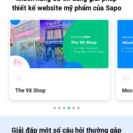
thiết kế website mỹ phẩm của Sapo
The 9X Shop
Moc
Giải đáp một số câu hỏi thường gặp