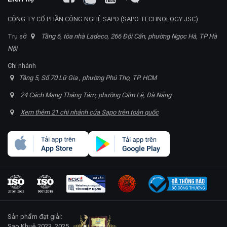
CÔNG TY CỔ PHẦN CÔNG NGHỆ SAPO (SAPO TECHNOLOGY JSC)
Trụ sở
Tầng 6, tòa nhà Ladeco, 266 Đội Cấn, phường Ngọc Hà, TP Hà
Nội
Chi nhánh
Tầng 5, Số 70 Lữ Gia , phường Phú Thọ, TP. HCM
24 Cách Mạng Tháng Tám, phường Cẩm Lệ, Đà Nẵng
Xem thêm 21 chi nhánh của Sapo trên toàn quốc
Sản phẩm đạt giải:
Sao Khuê 2023, 2025