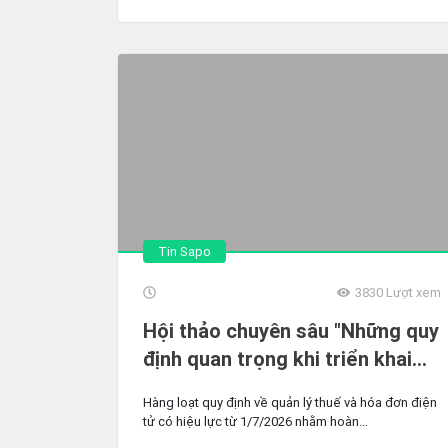
Tin Sapo
3830
Lượt xem
Hội thảo chuyên sâu "Những quy
định quan trọng khi triển khai
chính sách thuế mới": Thuế và
Hàng loạt quy định về quản lý thuế và hóa đơn điện
hóa đơn trong TMĐT và bán
tử có hiệu lực từ 1/7/2026 nhằm hoàn...
hàng đa kênh