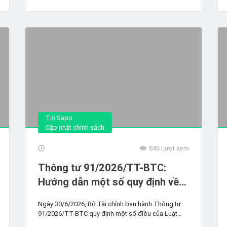
hàng đa kênh
MỚI” - Thuế và hóa...
Tin Sapo
Cập nhật chính sách
846
Lượt xem
Thông tư 91/2026/TT-BTC:
Hướng dẫn một số quy định về
hóa đơn điện tử, chứng từ điện
Ngày 30/6/2026, Bộ Tài chính ban hành Thông tư
tử
91/2026/TT-BTC quy định một số điều của Luật
Quản lý thuế...