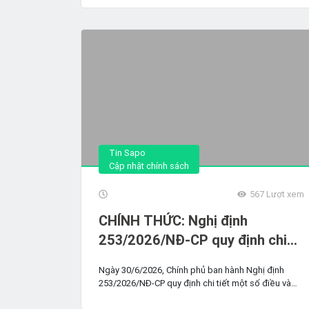
Tin Sapo
Cập nhật chính sách
567
Lượt xem
CHÍNH THỨC: Nghị định
253/2026/NĐ-CP quy định chi
tiết một số điều và hướng dẫn
Ngày 30/6/2026, Chính phủ ban hành Nghị định
thi hành Luật Thuế thu nhập cá
253/2026/NĐ-CP quy định chi tiết một số điều và
nhân
biện pháp tổ...