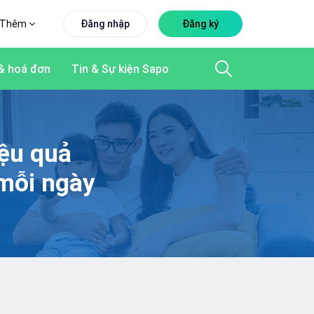
Thêm
Đăng nhập
Đăng ký
& hoá đơn
Tin & Sự kiện Sapo
iệu quả
mỗi ngày