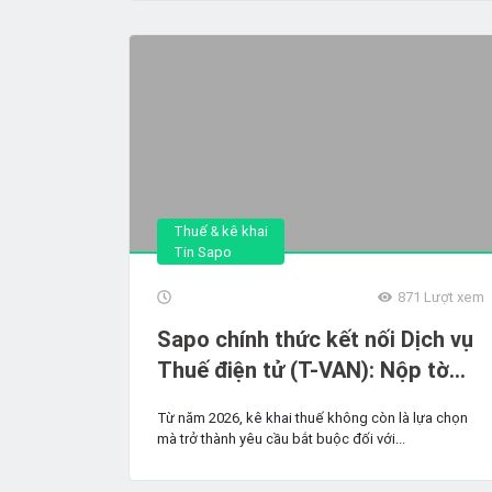
Thuế & kê khai
Tin Sapo
871
Lượt xem
Sapo chính thức kết nối Dịch vụ
Thuế điện tử (T-VAN): Nộp tờ
khai thuế trực tiếp trên nền tảng
Từ năm 2026, kê khai thuế không còn là lựa chọn
Sapo nhanh chóng, dễ dàng
mà trở thành yêu cầu bắt buộc đối với...