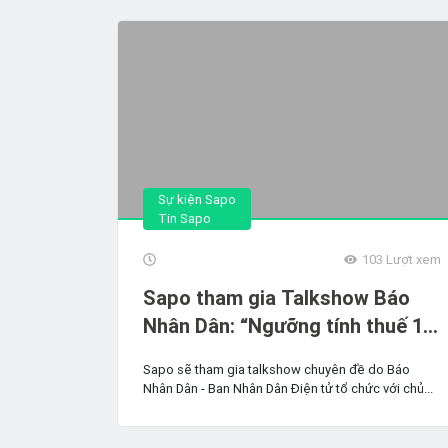
Sự kiện Sapo
Tin Sapo
103
Lượt xem
Sapo tham gia Talkshow Báo
Nhân Dân: “Ngưỡng tính thuế 1
tỷ đồng - Tác động thực thi và
Sapo sẽ tham gia talkshow chuyên đề do Báo
những vấn đề đặt ra đối với hộ
Nhân Dân - Ban Nhân Dân Điện tử tổ chức với chủ...
kinh doanh"