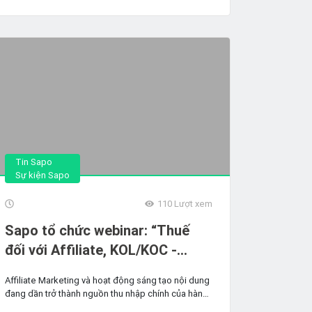
hiệu lực....
Tin Sapo
Sự kiện Sapo
110
Lượt xem
Sapo tổ chức webinar: “Thuế
đối với Affiliate, KOL/KOC -
Thực hiện thế nào cho đúng?”
Affiliate Marketing và hoạt động sáng tạo nội dung
đang dần trở thành nguồn thu nhập chính của hàng
trăm...