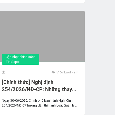
Cập nhật chính sách
Tin Sapo
5167
Lượt xem
[Chính thức] Nghị định
254/2026/NĐ-CP: Những thay
đổi quan trọng về hóa đơn điện
Ngày 30/06/2026, Chính phủ ban hành Nghị định
tử HKD cần biết
254/2026/NĐ-CP hướng dẫn thi hành Luật Quản lý
thuế số 108/2025/QH15 về hóa...