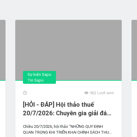
Sự kiện Sapo
Tin Sapo
962
Lượt xem
[HỎI - ĐÁP] Hội thảo thuế
20/7/2026: Chuyên gia giải đáp
vướng mắc về thuế & hóa đơn
Chiều 20/7/2026, hội thảo "NHỮNG QUY ĐỊNH
điện tử cho hộ kinh doanh bán
QUAN TRỌNG KHI TRIỂN KHAI CHÍNH SÁCH THUẾ