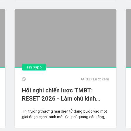
Tin Sapo
317
Lượt xem
Hội nghị chiến lược TMĐT:
RESET 2026 - Làm chủ kinh
doanh trong kỷ nguyên mới -
Thị trường thương mại điện tử đang bước vào một
Thay đổi hay bị bỏ lại?
giai đoạn cạnh tranh mới. Chi phí quảng cáo tăng,...