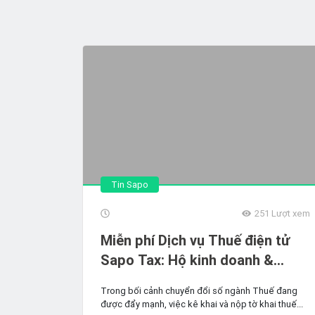
Tin Sapo
251
Lượt xem
Miễn phí Dịch vụ Thuế điện tử
Sapo Tax: Hộ kinh doanh &
Doanh nghiệp kê khai thuế
Trong bối cảnh chuyển đổi số ngành Thuế đang
nhanh chóng, chính xác
được đẩy mạnh, việc kê khai và nộp tờ khai thuế...