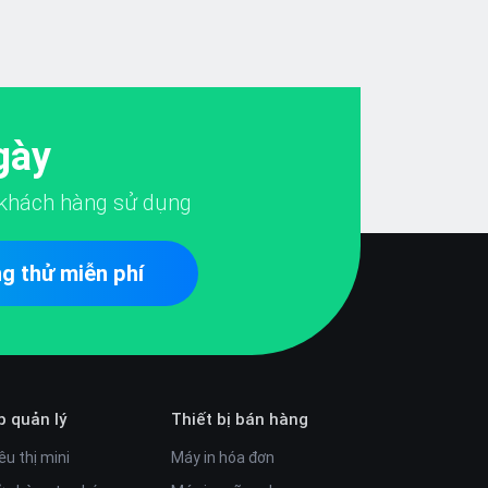
gày
khách hàng sử dụng
g thử miễn phí
p quản lý
Thiết bị bán hàng
êu thị mini
Máy in hóa đơn