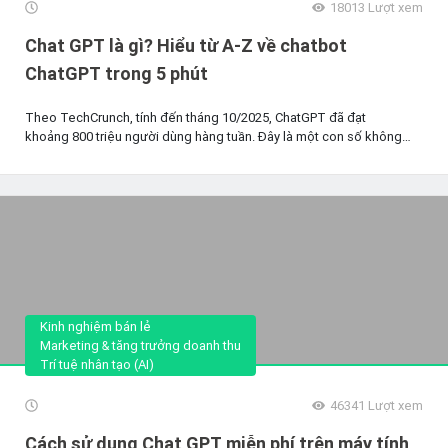
18013
Lượt xem
Chat GPT là gì? Hiểu từ A-Z về chatbot
ChatGPT trong 5 phút
Theo TechCrunch, tính đến tháng 10/2025, ChatGPT đã đạt
khoảng 800 triệu người dùng hàng tuần. Đây là một con số không
hề...
Kinh nghiệm bán lẻ
Marketing & tăng trưởng doanh thu
Trí tuệ nhân tạo (AI)
46341
Lượt xem
Cách sử dụng Chat GPT miễn phí trên máy tính