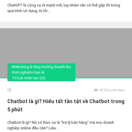
ChatGPT là công cụ AI mạnh mẽ, tuy nhiên vẫn có thể gặp lỗi trong
quá trình sử dụng, từ lỗi...
Marketing & tăng trưởng doanh thu
Kinh nghiệm bán lẻ
Trí tuệ nhân tạo (AI)
4316
Lượt xem
Chatbot là gì? Hiểu tất tần tật về Chatbot trong
5 phút
Chatbot là gì? Nó có thực sự là “trợ lý bán hàng” mà mọi doanh
nghiệp online đều cần? Liệu...