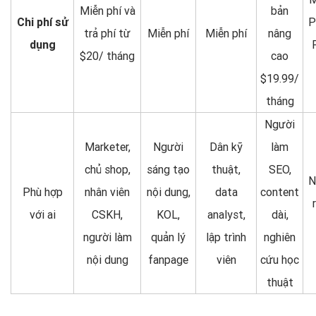
Miễn phí và
bản
Chi phí sử
P
trả phí từ
Miễn phí
Miễn phí
nâng
dụng
$20/ tháng
cao
$19.99/
tháng
Người
Marketer,
Người
Dân kỹ
làm
chủ shop,
sáng tạo
thuật,
SEO,
N
Phù hợp
nhân viên
nội dung,
data
content
với ai
CSKH,
KOL,
analyst,
dài,
người làm
quản lý
lập trình
nghiên
nội dung
fanpage
viên
cứu học
thuật