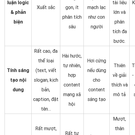
luận logic
tài liệu
K
Xuất sắc
gọn, ít
mạch lạc
& phản
lớn và
phân tích
như con
biện
phân
sâu
người
tích đa
bước.
Rất cao, đa
Hài hước,
thể loại
Hơi cứng
tự nhiên,
Thiên
T
Tính sáng
(text, viết
nếu dùng
hợp
về giải
-
tạo nội
slogan, kịch
cho
content
thích và
dung
bản,
content
mạng xã
mô tả
caption, đặt
sáng tạo
hội
tên…
Mượt,
Rất mượt,
thân
Rất tự