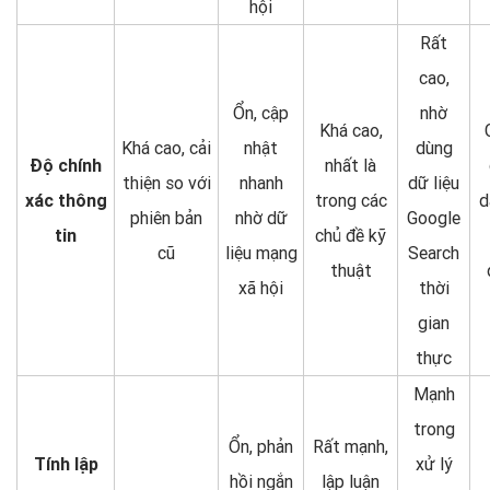
hội
Rất
cao,
Ổn, cập
nhờ
Khá cao,
Khá cao, cải
nhật
dùng
Độ chính
nhất là
thiện so với
nhanh
dữ liệu
xác thông
trong các
d
phiên bản
nhờ dữ
Google
tin
chủ đề kỹ
cũ
liệu mạng
Search
thuật
xã hội
thời
gian
thực
Mạnh
trong
Ổn, phản
Rất mạnh,
Tính lập
xử lý
hồi ngắn
lập luận