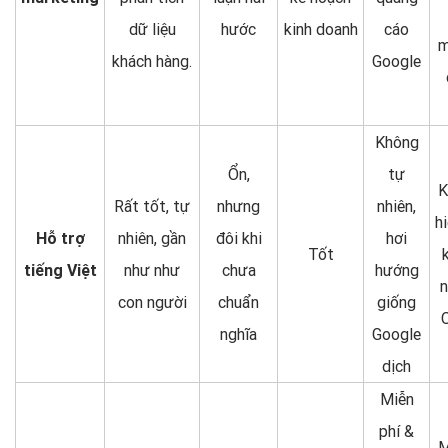
dữ liệu
hước
kinh doanh
cáo
m
khách hàng.
Google
Không
Ổn,
tự
K
Rất tốt, tự
nhưng
nhiên,
h
Hỗ trợ
nhiên, gần
đôi khi
hơi
Tốt
tiếng Việt
như như
chưa
hướng
n
con người
chuẩn
giống
nghĩa
Google
dịch
Miễn
phí &
M