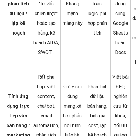
phân tích
“tư vấn
Không
toán,
dùng
dữ liệu /
chiến lược”
mạnh
logic, phù
cùng
d
lập kế
hoặc tạo
mảng này
hợp phân
Google
hoạch
bảng, kế
tích
Sheets
m
hoạch AIDA,
hoặc
SWOT…
Docs
Rất phù
Viết bài
hợp: viết
Gợi ý nội
Phân tích
SEO,
Tính ứng
content,
dung
dữ liệu
nghiên
dụng trực
chatbot,
mạng xã
bán hàng,
cứu từ
tiếp vào
email
hội, phản
tính giá
khóa,
bán hàng /
automation,
hồi bình
cost, lập
tối ưu
marketing
phân tích
luận hài
kế hoạch
quảng