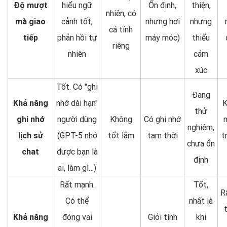
Độ mượt
hiểu ngữ
Ổn định,
thiện,
nhiên, có
mà giao
cảnh tốt,
nhưng hơi
nhưng
cá tính
tiếp
phản hồi tự
máy móc)
thiếu
riêng
nhiên
cảm
xúc
Tốt. Có "ghi
Đang
Khả năng
nhớ dài hạn"
K
thử
ghi nhớ
người dùng
Không
Có ghi nhớ
n
nghiệm,
lịch sử
(GPT-5 nhớ
tốt lắm
tạm thời
t
chưa ổn
chat
được bạn là
định
ai, làm gì…)
Rất mạnh.
Tốt,
R
Có thể
nhất là
Khả năng
đóng vai
Giỏi tính
khi