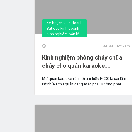
Kế hoạch kinh doanh
Bắt đầu kinh doanh
Kinh nghiệm bán lẻ
94
Lượt xem
Kinh nghiệm phòng cháy chữa
cháy cho quán karaoke:
Checklist đầy đủ & tránh bị đình
Mở quán karaoke rồi mới tìm hiểu PCCC là sai lầm
chỉ 2026
rất nhiều chủ quán đang mắc phải. Không phải...