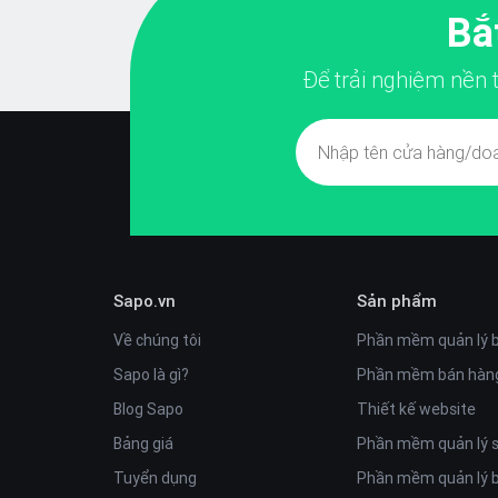
Bắ
Để trải nghiệm nền
Sapo.vn
Sản phẩm
Về chúng tôi
Phần mềm quản lý 
Sapo là gì?
Phần mềm bán hàng
Blog Sapo
Thiết kế website
Bảng giá
Phần mềm quản lý
Tuyển dụng
Phần mềm quản lý 