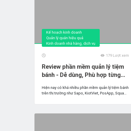
Kế hoạch kinh doanh
Quản lý quán hiệu quả
Kinh doanh nhà hàng, dịch vụ
179
Lượt xem
Review phần mềm quản lý tiệm
bánh - Dễ dùng, Phù hợp từng
mô hình
Hiện nay có khá nhiều phần mềm quản lý tiệm bánh
trên thị trường như Sapo, KiotViet, PosApp, Square
POS,......