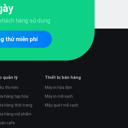
gày
khách hàng sử dụng
g thử miễn phí
p quản lý
Thiết bị bán hàng
êu thị mini
Máy in hóa đơn
ửa hàng tạp hóa
Máy in mã vạch
ửa hàng thời trang
Máy quét mã vạch
cửa hàng mỹ phẩm
uán cafe