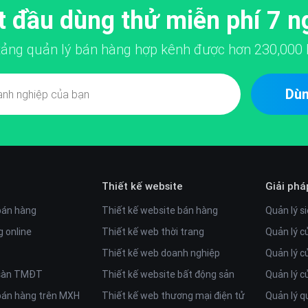
t đầu dùng thử miễn phí 7 n
 tảng quản lý bán hàng hợp kênh được hơn
230,000
Dùn
Thiết kế website
Giải phá
bán hàng
Thiết kế website bán hàng
Quản lý si
 online
Thiết kế web thời trang
Quản lý c
Thiết kế web doanh nghiệp
Quản lý c
 sàn TMĐT
Thiết kế website bất động sản
Quản lý 
bán hàng trên MXH
Thiết kế web thương mại điện tử
Quản lý q