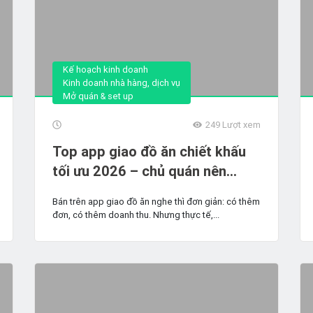
Kế hoạch kinh doanh
Kinh doanh nhà hàng, dịch vụ
Mở quán & set up
249
Lượt xem
Top app giao đồ ăn chiết khấu
tối ưu 2026 – chủ quán nên
chọn nền tảng nào để không bị
Bán trên app giao đồ ăn nghe thì đơn giản: có thêm
"ăn %"?
đơn, có thêm doanh thu. Nhưng thực tế,...