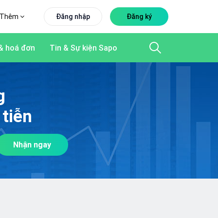
Thêm
Đăng nhập
Đăng ký
& hoá đơn
Tin & Sự kiện Sapo
g
tiễn
Nhận ngay