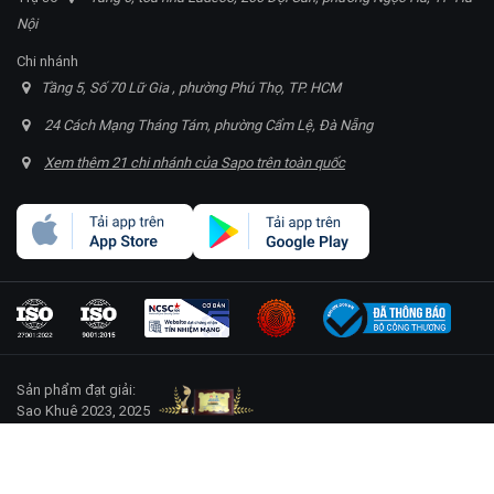
Nội
Chi nhánh
Tầng 5, Số 70 Lữ Gia , phường Phú Thọ, TP. HCM
24 Cách Mạng Tháng Tám, phường Cẩm Lệ, Đà Nẵng
Xem thêm 21 chi nhánh của Sapo trên toàn quốc
Sản phẩm đạt giải:
Sao Khuê 2023, 2025
Sapo.vn
- Nền tảng Quản lý bán hàng hợp kênh được sử dụng nhiều nhất