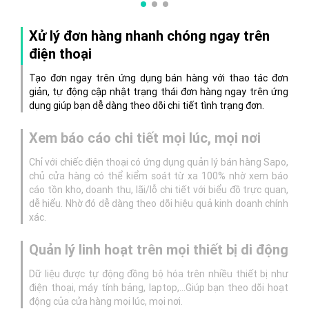
Xử lý đơn hàng nhanh chóng ngay trên
điện thoại
Tạo đơn ngay trên ứng dụng bán hàng với thao tác đơn
giản, tự động cập nhật trạng thái đơn hàng ngay trên ứng
dụng giúp bạn dễ dàng theo dõi chi tiết tình trạng đơn.
Xem báo cáo chi tiết mọi lúc, mọi nơi
Chỉ với chiếc điện thoại có ứng dụng quản lý bán hàng Sapo,
chủ cửa hàng có thể kiểm soát từ xa 100% nhờ xem báo
cáo tồn kho, doanh thu, lãi/lỗ chi tiết với biểu đồ trực quan,
dễ hiểu. Nhờ đó dễ dàng theo dõi hiệu quả kinh doanh chính
xác.
Quản lý linh hoạt trên mọi thiết bị di động
Dữ liệu được tự động đồng bộ hóa trên nhiều thiết bị như
điện thoại, máy tính bảng, laptop,…Giúp bạn theo dõi hoạt
động của cửa hàng mọi lúc, mọi nơi.