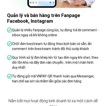
Quản lý và bán hàng trên Fanpage
Tăn
Facebook, Instagram
TM
Quản lý nhiều fanpage cùng lúc, tự động trả lời comment -
Đ
inbox ngay cả khi không online
T
Chốt đơn livestream tự động theo kịch bản có sẵn, ẩn
T
comment trên livestream tránh đối thủ cướp khách
n
S
Quy trình xử lý đơn khép kín từ tạo đơn ngay khi chat, theo
dõi tồn kho và đẩy đơn vận chuyển...trên một màn hình
Đ
duy nhất
v
Tự động gửi mã VNPAY-QR thanh toán qua Messenger,
Đ
hạn chế sai sót và nhầm lẫn giữa các đơn hàng
s
h
Nắm bắt mọi hoạt động kinh doanh từ xa một cách dễ