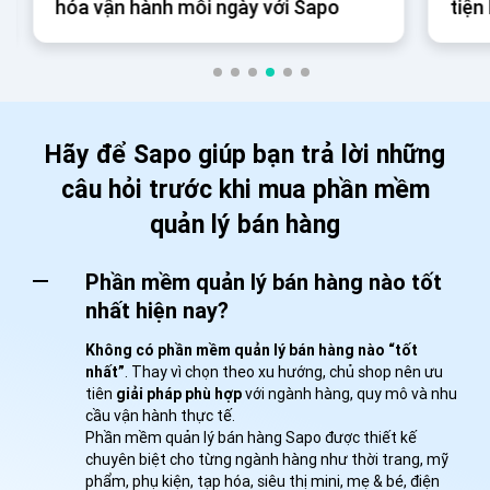
hóa vận hành mỗi ngày với Sapo
tiện
ngà
Hãy để Sapo giúp bạn trả lời những
câu hỏi trước khi mua phần mềm
quản lý bán hàng
Phần mềm quản lý bán hàng nào tốt
nhất hiện nay?
Không có phần mềm quản lý bán hàng nào “tốt
nhất”
. Thay vì chọn theo xu hướng, chủ shop nên ưu
tiên
giải pháp phù hợp
với ngành hàng, quy mô và nhu
cầu vận hành thực tế.
Phần mềm quản lý bán hàng Sapo được thiết kế
chuyên biệt cho từng ngành hàng như thời trang, mỹ
phẩm, phụ kiện, tạp hóa, siêu thị mini, mẹ & bé, điện