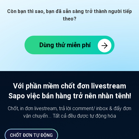
Còn bạn thì sao, bạn đã sẵn sàng trở thành người tiếp
theo?
Dùng thử miễn phí
Với phần mềm chốt đơn livestream
Sapo việc bán hàng
trở nên nhàn tênh!
Chốt, in đơn livestream, trả lời comment/ inbox & đẩy đơn
vận chuyển... Tất cả đều được tự động hóa
CHỐT ĐƠN TỰ ĐỘNG