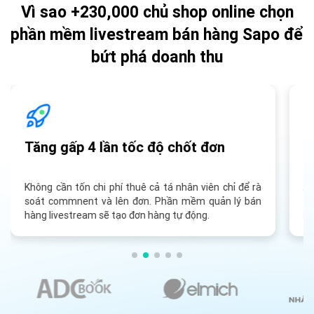
Vì sao +230,000 chủ shop online chọn
phần mềm livestream bán hàng Sapo để
bứt phá doanh thu
Tăng gấp 4 lần tốc độ chốt đơn
B
Không cần tốn chi phí thuê cả tá nhân viên chỉ để rà
Ẩn
soát commnent và lên đơn. Phần mềm quản lý bán
củ
hàng livestream sẽ tạo đơn hàng tự động.
hà