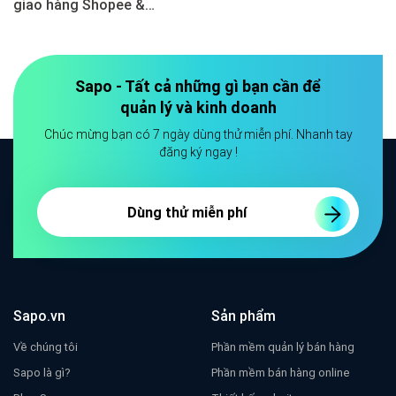
giao hàng Shopee &
TikTok Shop
Sapo - Tất cả những gì bạn cần để
quản lý và kinh doanh
Chúc mừng bạn có 7 ngày dùng thử miễn phí. Nhanh tay
đăng ký ngay !
Dùng thử miễn phí
Sapo.vn
Sản phẩm
Về chúng tôi
Phần mềm quản lý bán hàng
Sapo là gì?
Phần mềm bán hàng online