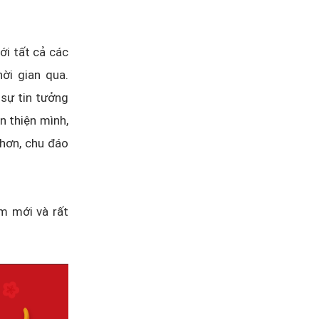
ới tất cả các
ời gian qua.
 sự tin tưởng
n thiện mình,
hơn, chu đáo
m mới và rất