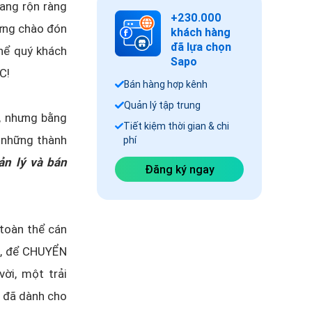
ang rộn ràng
+230.000
ừng chào đón
khách hàng
đã lựa chọn
hể quý khách
Sapo
C!
Bán hàng hợp kênh
Quản lý tập trung
, nhưng bằng
Tiết kiệm thời gian & chi
 những thành
phí
ản lý và bán
Đăng ký ngay
toàn thể cán
n, để CHUYỂN
i, một trải
h đã dành cho