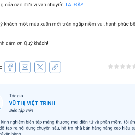
ng của các đơn vị vận chuyển
TẠI ĐÂY
.
ý khách một mùa xuân mới tràn ngập niềm vui, hạnh phúc bên
nh cảm ơn Quý khách!
t:
Tác giả
VŨ THỊ VIỆT TRINH
Biên tập viên
 kinh nghiệm biên tập mảng thương mại điện tử và phần mềm, tôi ứ
I để tạo ra nội dung chuyên sâu, hỗ trợ nhà bán hàng nâng cao hiệu su
hí vận hành.