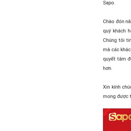
Sapo.
Chào đón năm
quý khách h
Chúng tôi ti
mà các khách
quyết tâm đ
hơn.
Xin kính ch
mong được ti