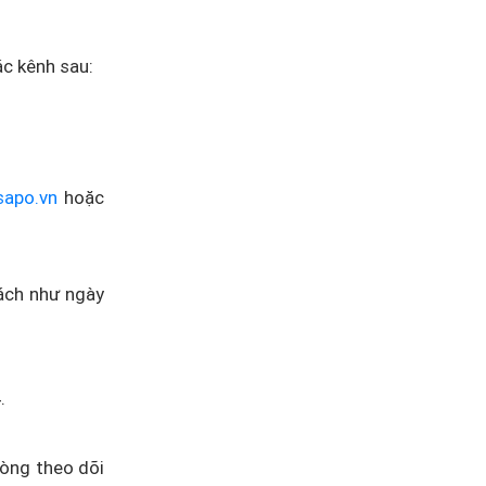
ác kênh sau:
sapo.vn
hoặc
hách như ngày
.
lòng theo dõi