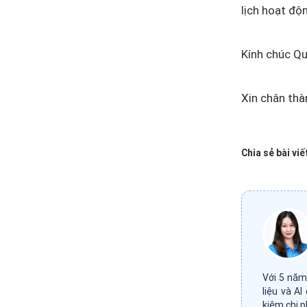
lịch hoạt độ
Kính chúc Qu
Xin chân thà
Chia sẻ bài viế
Với 5 năm
liệu và A
kiệm chi p