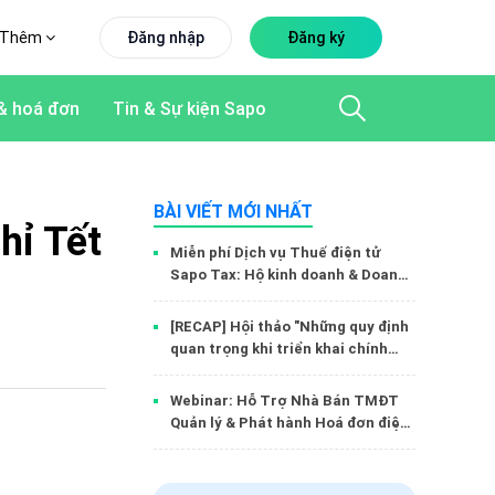
Thêm
Đăng nhập
Đăng ký
& hoá đơn
Tin & Sự kiện Sapo
BÀI VIẾT MỚI NHẤT
hỉ Tết
Miễn phí Dịch vụ Thuế điện tử
Sapo Tax: Hộ kinh doanh & Doanh
nghiệp kê khai thuế nhanh chóng,
chính xác
[RECAP] Hội thảo "Những quy định
quan trọng khi triển khai chính
sách thuế mới - Thuế và hóa đơn
điện tử trong TMĐT và bán hàng
Webinar: Hỗ Trợ Nhà Bán TMĐT
đa kênh
Quản lý & Phát hành Hoá đơn điện
tử