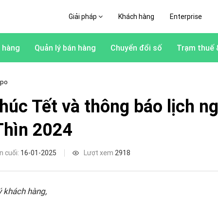
Giải pháp
Khách hàng
Enterprise
 hàng
Quản lý bán hàng
Chuyển đổi số
Trạm thuế 
apo
húc Tết và thông báo lịch ng
Thìn 2024
n cuối:
16-01-2025
Lượt xem
2918
 khách hàng,