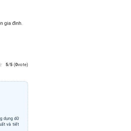
 gia đình.
5
/
5
(
0
vote)
ng dụng dữ
ất và tiết