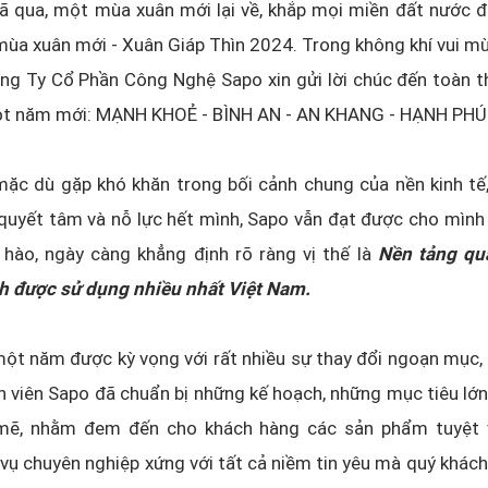
 qua, một mùa xuân mới lại về, khắp mọi miền đất nước đ
ùa xuân mới - Xuân Giáp Thìn 2024. Trong không khí vui m
ng Ty Cổ Phần Công Nghệ Sapo xin gửi lời chúc đến toàn t
t năm mới: MẠNH KHOẺ - BÌNH AN - AN KHANG - HẠNH PHÚ
ặc dù gặp khó khăn trong bối cảnh chung của nền kinh tế
quyết tâm và nỗ lực hết mình, Sapo vẫn đạt được cho mình
 hào, ngày càng khẳng định rõ ràng vị thế là
Nền tảng qu
h được sử dụng nhiều nhất Việt Nam.
t năm được kỳ vọng với rất nhiều sự thay đổi ngoạn mục, 
 viên Sapo đã chuẩn bị những kế hoạch, những mục tiêu lớ
ẽ, nhằm đem đến cho khách hàng các sản phẩm tuyệt vờ
vụ chuyên nghiệp xứng với tất cả niềm tin yêu mà quý khác