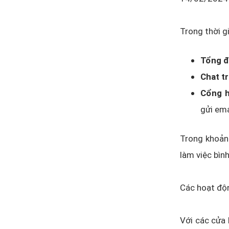
Trong thời g
Tổng đà
Chat tr
Cổng h
gửi ema
Trong khoảng
làm việc bìn
Các hoạt độn
Với các cửa 