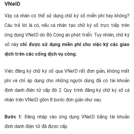
VNeID
Vậy cá nhân có thể sử dụng chữ ký số miễn phí hay không?
Câu trả lời là có, nếu cá nhân tạo chữ ký số trực tiếp trên
ứng dụng VNeID do Bộ Công an phát triển. Tuy nhiên, chữ ký
số này
chỉ được sử dụng miễn phí cho việc ký các giao
dịch trên các cổng dịch vụ công.
Việc đăng ký chữ ký số qua VNeID rất đơn giản, không mất
phí và chỉ áp dụng cho những người dùng đã có tài khoản
định danh điện tử cấp độ 2. Quy trình đăng ký chữ ký số cá
nhân trên VNeID gồm 8 bước đơn giản như sau:
Bước 1:
Đăng nhập vào ứng dụng VNeID bằng tài khoản
định danh điện tử đã được cấp.