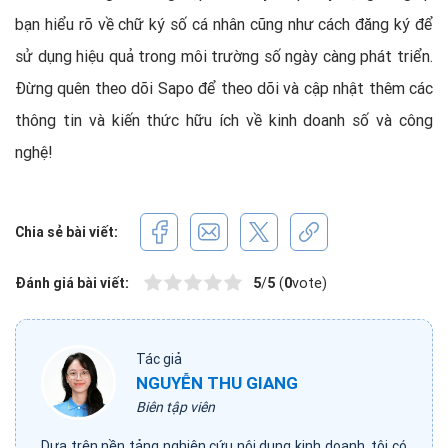
bạn hiểu rõ về chữ ký số cá nhân cũng như cách đăng ký để
sử dụng hiệu quả trong môi trường số ngày càng phát triển.
Đừng quên theo dõi Sapo để theo dõi và cập nhật thêm các
thông tin và kiến thức hữu ích về kinh doanh số và công
nghệ!
Chia sẻ bài viết:
Đánh giá bài viết:
5
/
5
(
0
vote)
Tác giả
NGUYỄN THU GIANG
Biên tập viên
Dựa trên nền tảng nghiên cứu nội dung kinh doanh, tôi có