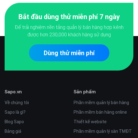
Bắt đầu dùng thử miễn phí 7 ngày
Để trải nghiệm nền tảng quản lý bán hàng hợp kênh
được hơn
230,000
khách hàng sử dụng
Dùng thử miễn phí
Sapo.vn
Sản phẩm
Về chúng tôi
Phần mềm quản lý bán hàng
Sapo là gì?
Phần mềm bán hàng online
Blog Sapo
Thiết kế website
Bảng giá
Phần mềm quản lý sàn TMĐT