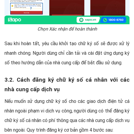
Chọn Xác nhận để hoàn thành
Sau khi hoàn tất, yêu cầu khởi tạo chữ ký số sẽ được xử lý
nhanh chóng. Người dùng chỉ cần tải và cài đặt ứng dụng ký
số theo hướng dẫn của nhà cung cấp để bắt đầu sử dụng.
3.2. Cách đăng ký chữ ký số cá nhân với các
nhà cung cấp dịch vụ
Nếu muốn sử dụng chữ ký số cho các giao dịch điện tử cá
nhân ngoài phạm vi dịch vụ công, người dùng có thể đăng ký
chữ ký số cá nhân có phí thông qua các nhà cung cấp dịch vụ
bên ngoài. Quy trình đăng ký cơ bản gồm 4 bước sau: