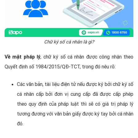
Chữ ký số cá nhân là gì?
Về mặt pháp lý
, chữ ký số cá nhân được công nhận theo
Quyết định số 1984/2015/QĐ-TCT, trong đó nêu rõ:
Các văn bản, tài liệu điện tử nếu được ký bởi chữ ký số
cá nhân cấp bởi đơn vị cung cấp đã được cấp phép
theo quy định của pháp luật thì sẽ có giá trị pháp lý
tương đương với văn bản giấy được ký tay bởi cá nhân
đó.