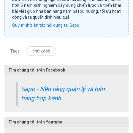
hơn 5 năm kinh nghiệm xây dựng chiến lược và triển khai
bài viết giúp nhà bán hàng nắm bắt xu hướng, tối ưu hoạt
động và ra quyết định hiệu quả.
Quy trình biên tập nội dung tại Sapo
Tags:
chữ ký số
Tìm chúng tôi trên Facebook
Sapo - Nền tảng quản lý và bán
hàng hợp kênh
Tìm chúng tôi trên Youtube