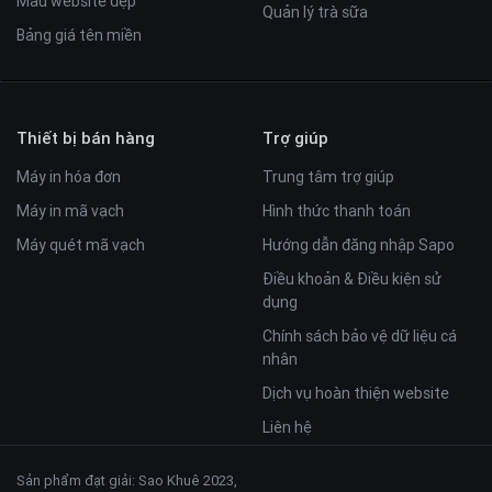
Mẫu website đẹp
Quản lý trà sữa
Bảng giá tên miền
Thiết bị bán hàng
Trợ giúp
Máy in hóa đơn
Trung tâm trợ giúp
Máy in mã vạch
Hình thức thanh toán
Máy quét mã vạch
Hướng dẫn đăng nhập Sapo
Điều khoản & Điều kiện sử
dụng
Chính sách bảo vệ dữ liệu cá
nhân
Dịch vụ hoàn thiện website
Liên hệ
Sản phẩm đạt giải: Sao Khuê 2023,