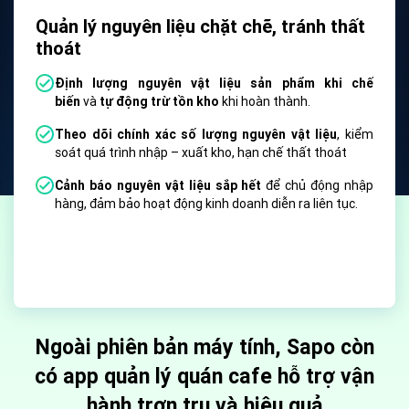
Quản lý nhân viên để nâng cao hiệu suất
làm việc
hế
Xác định vị trí chấm công của nhân viên bằng định vị
GPS
nhằm hạn chế việc sai sót gian lận
ểm
Phân cấp quyền cho từng nhân viên
giúp kiểm soát
quyền hạn và trách nhiệm của mỗi người trong hệ
thống
ập
Quản lý theo ca, theo dõi bảng công
của nhân viên để
tính lương và đưa ra kế hoạch sử dụng nhân sự hợp lý.
Ngoài phiên bản máy tính, Sapo còn
có app quản lý quán cafe
hỗ trợ vận
hành trơn tru và hiệu quả