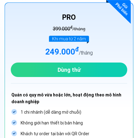
PRO
đ
399.000
/tháng
Khi mua từ 2 năm
đ
249.000
/tháng
Dùng thử
Quán có quy mô vừa hoặc lớn, hoạt động theo mô hình
doanh nghiệp
1 chi nhánh (dễ dàng mở chuỗi)
Không giới hạn thiết bị bán hàng
Khách tự order tại bàn với QR Order