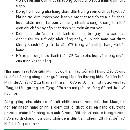
viên khiến anh cảm thấy tin tưởng về lựa chọn của mình dành cho
Sapo.
Đồng hành cùng nhà hàng đem đến trải nghiệm dịch vụ tuyệt vời
khi hỗ trợ đưa khách vào bàn và order trực tiếp trên điện thoại
hoặc phần mềm tại bàn vô cùng nhanh chóng, không tốn thời
gian ghi chép hay cập nhật tình hình món ăn với bếp.
Kiểm soát được tình hình kinh doanh mỗi ngày nhờ báo cáo
doanh thu chi tiết cập nhật hàng ngày, giúp anh nắm bắt được
tâm lý khách hàng từ đó cân đối trong việc nhập hàng và bán
hàng.
Hỗ trợ phương thức thanh toán QR Code phù hợp với mong muốn
của từng khách hàng.
Nhà hàng Trâu tươi Kiến Minh được thành lập bởi anh Phùng Đắc Cương
là chủ nhà hàng cũng như người sáng lập nên thương hiệu. Cái tên Kiến
Minh được lấy từ 2 cụ thân sinh ra anh Cương. Anh là một người yêu lao
động, là tấm gương lao động điển hình mà giới trẻ đáng để noi theo và
học hỏi.
Cũng giống như chia sẻ của rất nhiều chủ thương hiệu lớn khác, trải
nghiệm khách hàng chính là điểm cốt lõi được đặt lên hàng đầu trong
phương châm bán hàng của anh Cương. Bất cứ khi nào ở trong trường
hợp nào đi chăng nữa cũng phải đem đến trải nghiệm tốt nhất đến với
khách hàng của mình.