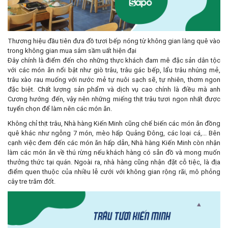
Thương hiệu đầu tiên đưa đồ tươi bếp nóng từ không gian làng quê vào
trong không gian mua sắm sầm uất hiện đại
Đây chính là điểm đến cho những thực khách đam mê đặc sản dân tộc
với các món ăn nổi bật như giò trâu, trâu gác bếp, lẩu trâu nhúng mẻ,
trâu xào rau muống với nước mẻ tự nuôi sạch sẽ, tự nhiên, thơm ngon
đặc biệt. Chất lượng sản phẩm và dịch vụ cao chính là điều mà anh
Cương hướng đến, vậy nên những miếng thịt trâu tươi ngon nhất được
tuyển chọn để làm nên các món ăn.
Không chỉ thịt trâu, Nhà hàng Kiến Minh cũng chế biến các món ăn đồng
quê khác như ngỗng 7 món, mèo hấp Quảng Đông, các loại cá,... Bên
cạnh việc đem đến các món ăn hấp dẫn, Nhà hàng Kiến Minh còn nhận
làm các món ăn về thú rừng nếu khách hàng có sẵn đồ và mong muốn
thưởng thức tại quán. Ngoài ra, nhà hàng cũng nhận đặt cỗ tiệc, là địa
điểm quen thuộc của nhiều lễ cưới với không gian rộng rãi, mô phỏng
cây tre trăm đốt.