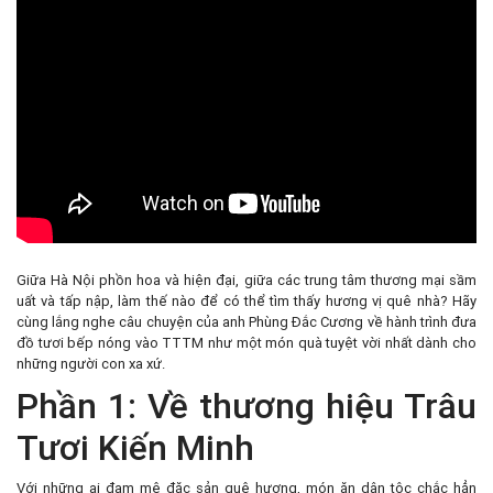
Giữa Hà Nội phồn hoa và hiện đại, giữa các trung tâm thương mại sầm
uất và tấp nập, làm thế nào để có thể tìm thấy hương vị quê nhà? Hãy
cùng lắng nghe câu chuyện của anh Phùng Đắc Cương về hành trình đưa
đồ tươi bếp nóng vào TTTM như một món quà tuyệt vời nhất dành cho
những người con xa xứ.
Phần 1: Về thương hiệu Trâu
Tươi Kiến Minh
Với những ai đam mê đặc sản quê hương, món ăn dân tộc chắc hẳn