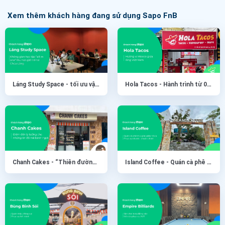
Xem thêm khách hàng đang sử dụng
Sapo FnB
Láng Study Space - tối ưu vận hành cùng Sapo
Hola Tacos - Hành trình từ 01 đến 15 cửa hàng chỉ trong vài tháng
Chanh Cakes - “Thiên đường” bánh ít ngọt mới toanh có gì đặc biệt?
Island Coffee - Quán cà phê thư giãn giữa lòng Phú Quốc