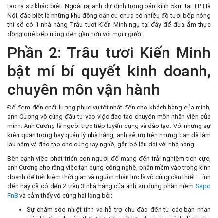
tạo ra sự khác biệt. Ngoài ra, anh dự định trong bán kính 5km tại TP Hà
Nội, đặc biệt là những khu đông dân cư chưa có nhiều đồ tươi bếp nóng
thì sẽ có 1 nhà hàng Trâu tươi Kiến Minh ngụ tại đây để đưa ẩm thực
đồng quê bếp nóng đến gần hơn với mọi người.
Phần 2: Trâu tươi Kiến Minh
bật mí bí quyết kinh doanh,
chuyên môn vận hành
Để đem đến chất lượng phục vụ tốt nhất đến cho khách hàng của mình,
anh Cương vô cùng đầu tư vào việc đào tạo chuyên môn nhân viên của
mình. Anh Cương là người trực tiếp tuyển dụng và đào tạo. Với những sự
kiện quan trọng hay quản lý nhà hàng, anh sẽ ưu tiên những bạn đã làm
lâu năm và đào tạo cho cứng tay nghề, gắn bó lâu dài với nhà hàng.
Bên cạnh việc phát triển con người để mang đến trải nghiệm tích cực,
anh Cương cho rằng việc tận dụng công nghệ, phần mềm vào trong kinh
doanh để tiết kiệm thời gian và nguồn nhân lực là vô cùng cần thiết. Tính
đến nay đã có đến 2 trên 3 nhà hàng của anh sử dụng phần mềm
Sapo
FnB
và cảm thấy vô cùng hài lòng bởi:
Sự chăm sóc nhiệt tình và hỗ trợ chu đáo đến từ các bạn nhân