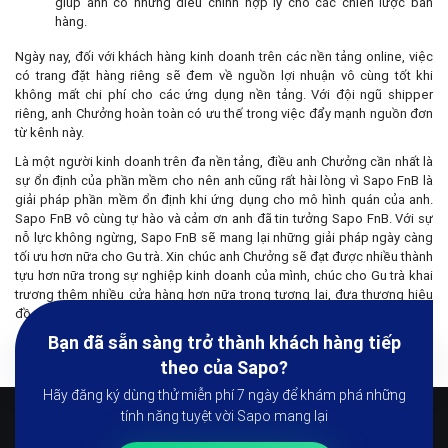
giúp anh có những điều chỉnh hợp lý cho các chiến lược bán
hàng.
Ngày nay, đối với khách hàng kinh doanh trên các nền tảng online, việc
có trang đặt hàng riêng sẽ đem về nguồn lợi nhuận vô cùng tốt khi
không mất chi phí cho các ứng dụng nền tảng. Với đội ngũ shipper
riêng, anh Chưởng hoàn toàn có ưu thế trong việc đẩy mạnh nguồn đơn
từ kênh này.
Là một người kinh doanh trên đa nền tảng, điều anh Chưởng cần nhất là
sự ổn định của phần mềm cho nên anh cũng rất hài lòng vì Sapo FnB là
giải pháp phần mềm ổn định khi ứng dụng cho mô hình quán của anh.
Sapo FnB vô cùng tự hào và cảm ơn anh đã tin tưởng Sapo FnB. Với sự
nỗ lực không ngừng, Sapo FnB sẽ mang lại những giải pháp ngày càng
tối ưu hơn nữa cho Gu trà. Xin chúc anh Chưởng sẽ đạt được nhiều thành
tựu hơn nữa trong sự nghiệp kinh doanh của mình, chúc cho Gu trà khai
trương thêm nhiều cửa hàng hơn nữa trong tương lai, đưa thương hiệu
đồ uống chất lượng đi khắp dải đất hình chữ S.
Bạn đã sẵn sàng trở thành khách hàng tiếp
theo của Sapo?
Hãy đăng ký dùng thử miễn phí 7 ngày để khám phá những
tính năng tuyệt vời Sapo mang lại