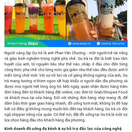
Người sáng lập Gu trà là anh Phan Văn Chương - một người trẻ tài năng
và giàu kinh nghiệm trong nghề pha chế. Gu trà ra đời là biết bao tâm
huyết của anh, từ nguyên liệu như thế nào, nhập ở đâu cho đến từng
công thức pha chế cho từng món gia giảm như thế nào đều được anh tỉ
mẩn từng chút một. Với sự nỗ lực và cố gắng không ngừng của anh, Gu
trà mang hương vị thơm ngon rất hợp khẩu vị người dân địa phương và
được mọi người hết lòng ủng hộ. Mỗi ngày, quán nhận được hàng trăm
đơn hàng đến từ khách hàng đặt online, các đơn từ Grab/Shopee Food
và khách mua tại cửa hàng. Đối với những đơn hàng ship mang đi, để
đảm bảo thời gian giao hàng nhanh, đồ uống tươi mát, không bị đổ hay
bất cứ điều gì không mong muốn khi đến tay khách hàng, Gu trà có đội
ngũ shipper riêng của quán. Có thể nói, đặt đồ uống tại Gu trà là một sự
lựa chọn hàng đầu cho khách hàng địa phương.
Kinh doanh đồ uống đa kênh & sự hỗ trợ đắc lực của công nghệ