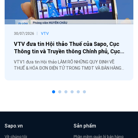
|
VTV
30/07/2026
VTV đưa tin Hội thảo Thuế của Sapo, Cục
Thông tin và Truyền thông Chính phủ, Cục
Thuế
VTV1 đưa tin Hội thảo LÀM RÕ NHỮNG QUY ĐỊNH VỀ
THUẾ & HÓA ĐƠN ĐIỆN TỬ TRONG TMĐT VÀ BÁN HÀNG
ĐA KÊNH được chủ trì bởi Cục Thông tin và Truyền thông
Chính phủ, Cục Thuế, phối hợp tổ chức bởi Sapo.
Sapo.vn
Sản phẩm
Về chúng tôi
Phần mềm quản lý bán hàng