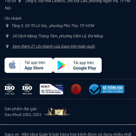
Trụ sở
Tầng 6, tòa nhà Ladeco, 266 Đội Cấn, phường Ngọc Hà, TP Hà
Nội
Chi nhánh
Tầng 5, Số 70 Lữ Gia , phường Phú Thọ, TP. HCM
24 Cách Mạng Tháng Tám, phường Cẩm Lệ, Đà Nẵng
Xem thêm 21 chi nhánh của Sapo trên toàn quốc
Sản phẩm đạt giải:
Sao Khuê 2023, 2025
Sapo.vn
- Nền tảng Quản lý bán hàng hợp kênh được sử dụng nhiều nhất