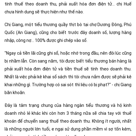
tính thuế theo doanh thu, phải xuất hóa đơn điện tử… chị Huế
chưa hình dung sẽ thực hiện như thế nào.
Chị Giang, một tiểu thương quầy thịt bò tại chợ Dương Đông, Phú
Quốc (An Giang), cũng cho biết trước đây doanh số, lượng hàng
nhập, công nợ… 100% được ghi chép vào sổ.
"Ngay cả tiền lãi cũng ghi sổ, hoặc nhớ trong đầu, nên đôi lúc cũng
bị nhầm lẫn. Còn sang năm, tôi được biết tiểu thương bán hàng là
phải xuất hóa đơn điện tử và tiền thuế sẽ tính theo doanh thu.
Nhất là việc phải kê khai sổ sách thì tôi chưa nắm được sẽ phải kê
khai những gì. Trường hợp có sai sót thì liệu có bị phạt?" - chị Giang
băn khoăn.
Đây là tâm trạng chung của hàng ngàn tiểu thương và hộ kinh
doanh nhỏ lẻ khác khi còn hơn 3 tháng nữa sẽ chia tay với thuế
khoán để chuyển sang thuế theo doanh thu. Không ít người, nhất
là những người lớn tuổi, e ngại sử dụng phần mềm vì sợ tốn kém,