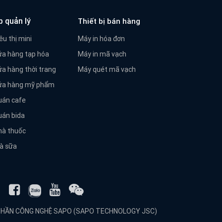
hợp hơn
trực tiế
p quản lý
Thiết bị bán hàng
xử lý tr
êu thị mini
Máy in hóa đơn
ửa hàng tạp hóa
Máy in mã vạch
ửa hàng thời trang
Máy quét mã vạch
cửa hàng mỹ phẩm
uán cafe
uán bida
hà thuốc
rà sữa
PHẦN CÔNG NGHỆ SAPO (SAPO TECHNOLOGY JSC)