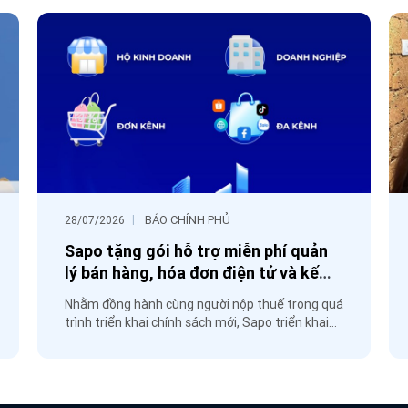
|
BÁO CHÍNH PHỦ
28/07/2026
Sapo tặng gói hỗ trợ miễn phí quản
lý bán hàng, hóa đơn điện tử và kế
toán
Nhằm đồng hành cùng người nộp thuế trong quá
trình triển khai chính sách mới, Sapo triển khai
chương trình hỗ trợ miễn phí nhiều giải pháp
công nghệ từ ngày 20/7 đến hết 20/8/2026,
hướng đến việc thực hiện hiệu quả các quy định
về thuế.