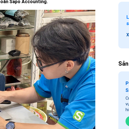
toán Sapo Accounting.
L
s
X
Sản
P
S
C
v
h