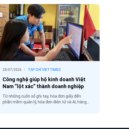
|
TẠP CHÍ VIETTIMES
28/07/2026
28/07/2
Công nghệ giúp hộ kinh doanh Việt
Điều k
Nam “lột xác” thành doanh nghiệp
nhất h
Từ những cuốn sổ ghi tay, hóa đơn giấy đến
Ông Đặn
phần mềm quản lý, hóa đơn điện tử và AI, hàng
- cho bi
triệu hộ kinh doanh đang từng bước minh bạch
quyết t
hóa dữ liệu, chuẩn hóa vận hành và mở đường
quan th
chuyển sang mô hình doanh nghiệp chuyên
thuận lợ
nghiệp.
thuế sẽ