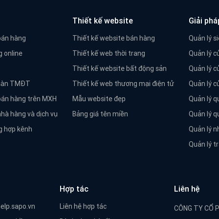
Thiết kế website
Giải phá
bán hàng
Thiết kế website bán hàng
Quản lý si
 online
Thiết kế web thời trang
Quản lý c
Thiết kế website bất động sản
Quản lý c
 sàn TMĐT
Thiết kế web thương mại điện tử
Quản lý 
bán hàng trên MXH
Mẫu website đẹp
Quản lý q
hà hàng và dịch vụ
Bảng giá tên miền
Quản lý q
 hợp kênh
Quản lý n
Quản lý t
Hợp tác
Liên hệ
help.sapo.vn
Liên hệ hợp tác
CÔNG TY CỔ 