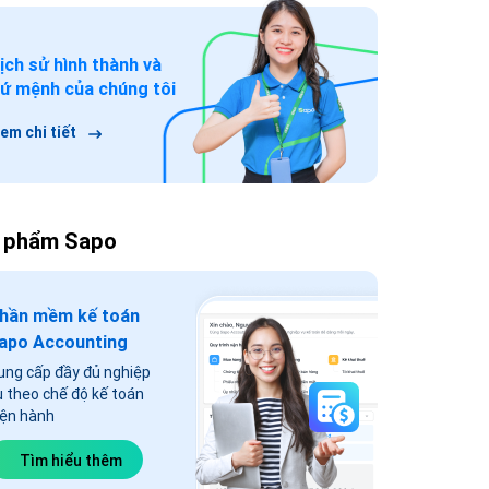
ịch sử hình thành và
ứ mệnh của chúng tôi
em chi tiết
 phẩm Sapo
hần mềm kế toán
apo Accounting
ung cấp đầy đủ nghiệp
ụ theo chế độ kế toán
iện hành
Tìm hiểu thêm