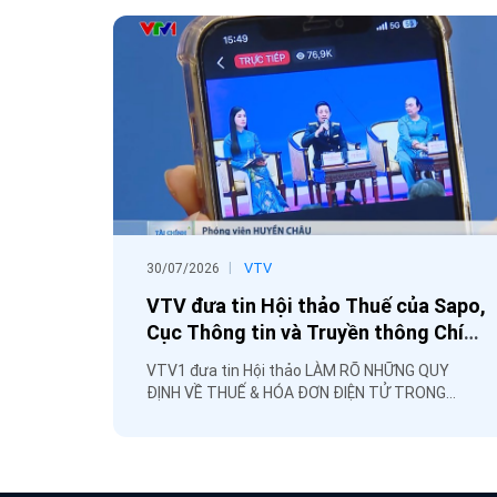
|
VTV
30/07/2026
VTV đưa tin Hội thảo Thuế của Sapo,
Cục Thông tin và Truyền thông Chính
phủ, Cục Thuế
VTV1 đưa tin Hội thảo LÀM RÕ NHỮNG QUY
ĐỊNH VỀ THUẾ & HÓA ĐƠN ĐIỆN TỬ TRONG
TMĐT VÀ BÁN HÀNG ĐA KÊNH được chủ trì bởi
Cục Thông tin và Truyền thông Chính phủ, Cục
Thuế, phối hợp tổ chức bởi Sapo.