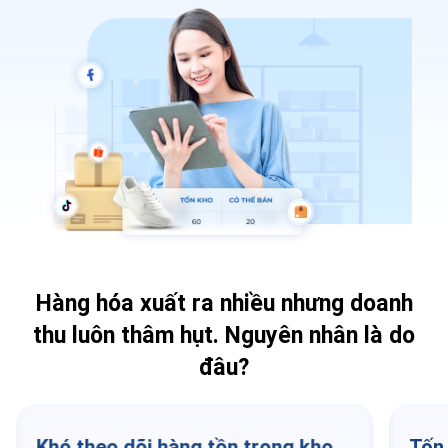
Hàng hóa xuất ra nhiều nhưng doanh
thu luôn thâm hụt.
Nguyên nhân là do
đâu?
Khó theo dõi hàng tồn trong kho
Tốn 