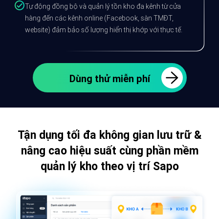
Tự động đồng bộ và quản lý tồn kho đa kênh từ cửa
hàng đến các kênh online (Facebook, sàn TMĐT,
website) đảm bảo số lượng hiển thị khớp với thực tế.
Dùng thử miễn phí
Tận dụng tối đa không gian lưu trữ &
nâng cao hiệu suất cùng phần mềm
quản lý kho theo vị trí Sapo