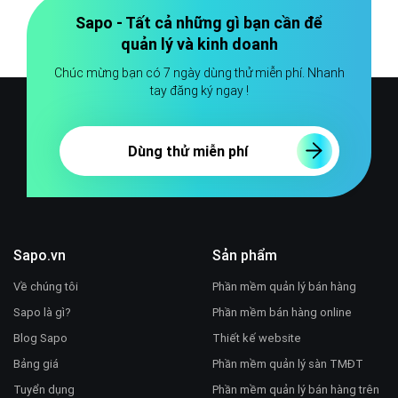
Sapo - Tất cả những gì bạn cần để
quản lý và kinh doanh
Chúc mừng bạn có 7 ngày dùng thử miễn phí. Nhanh
tay đăng ký ngay !
Dùng thử miễn phí
Sapo.vn
Sản phẩm
Về chúng tôi
Phần mềm quản lý bán hàng
Sapo là gì?
Phần mềm bán hàng online
Blog Sapo
Thiết kế website
Bảng giá
Phần mềm quản lý sàn TMĐT
Tuyển dụng
Phần mềm quản lý bán hàng trên