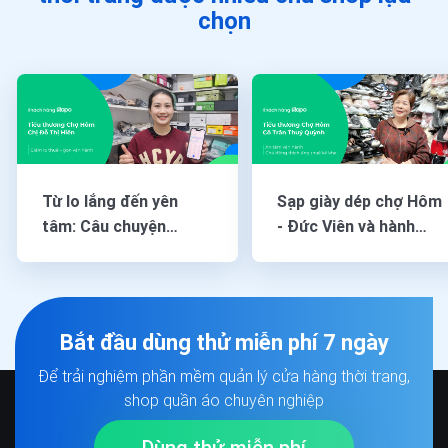
chọn
Từ lo lắng đến yên
Sạp giày dép chợ Hôm
tâm: Câu chuyện
- Đức Viên và hành
chuyển đổi thuế kê
trình chuyển đổi thuế
khai của tiểu thương
kê khai cùng Sapo
chợ Hôm cùng Sapo
6870
6870
Bắt đầu dùng thử miễn phí 7 ngày
Để trải nghiệm phần mềm quản lý cửa hàng thời trang,
shop quần áo chuyên nghiệp
Dùng thử miễn phí