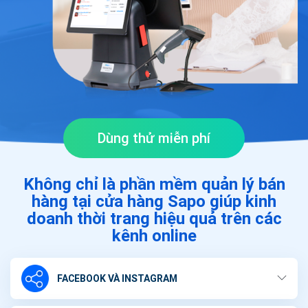
Dùng thử miễn phí
Không chỉ là phần mềm quản lý bán
hàng tại cửa hàng
Sapo giúp kinh
doanh thời trang hiệu quả trên các
kênh online
FACEBOOK VÀ INSTAGRAM