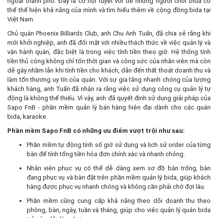
ngoài thành phố. Đây là cơ hội tuyệt vời để những người chơi bida có
thể thể hiện khả năng của mình và tìm hiểu thêm về cộng đồng bida tại
Việt Nam.
Chủ quán Phoenix Billiards Club, anh Chu Anh Tuấn, đã chia sẻ rằng khi
mới khởi nghiệp, anh đã đối mặt với nhiều thách thức về việc quản lý và
vận hành quán, đặc biệt là trong việc tính tiền theo giờ. Hệ thống tính
tiền thủ công không chỉ tốn thời gian và công sức của nhân viên mà còn
dễ gây nhầm lẫn khi tính tiền cho khách, dẫn đến thất thoát doanh thu và
làm tổn thương uy tín của quán. Với sự gia tăng nhanh chóng của lượng
khách hàng, anh Tuấn đã nhận ra rằng việc sử dụng công cụ quản lý tự
động là không thể thiếu. Vì vậy, anh đã quyết định sử dụng giải pháp của
Sapo FnB - phần mềm quản lý bán hàng hiện đại dành cho các quán
bida, karaoke.
Phần mềm Sapo FnB có những ưu điểm vượt trội như sau:
Phần mềm tự động tính số giờ sử dụng và lịch sử order của từng
bàn để tính tổng tiền hóa đơn chính xác và nhanh chóng.
Nhân viên phục vụ có thể dễ dàng xem sơ đồ bàn trống, bàn
đang phục vụ và bàn đặt trên phần mềm quản lý bida, giúp khách
hàng được phục vụ nhanh chóng và không cần phải chờ đợi lâu.
Phần mềm cũng cung cấp khả năng theo dõi doanh thu theo
phòng, bàn, ngày, tuần và tháng, giúp cho việc quản lý quán bida