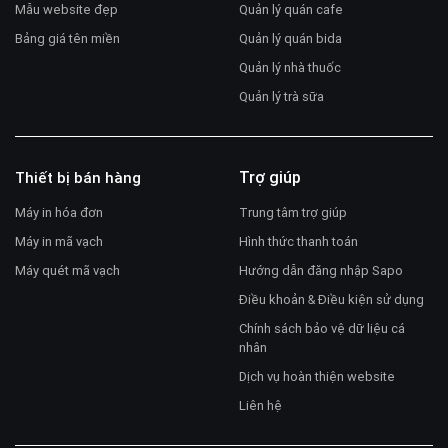
Mẫu website đẹp
Quản lý quán cafe
Bảng giá tên miền
Quản lý quán bida
Quản lý nhà thuốc
Quản lý trà sữa
Trợ giúp
Thiết bị bán hàng
Máy in hóa đơn
Trung tâm trợ giúp
Máy in mã vạch
Hình thức thanh toán
Máy quét mã vạch
Hướng dẫn đăng nhập Sapo
Điều khoản & Điều kiện sử dụng
Chính sách bảo vệ dữ liệu cá
nhân
Dịch vụ hoàn thiện website
Liên hệ