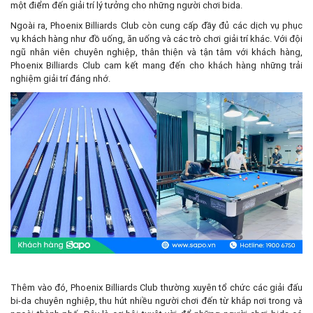
một điểm đến giải trí lý tưởng cho những người chơi bida.
Ngoài ra, Phoenix Billiards Club còn cung cấp đầy đủ các dịch vụ phục
vụ khách hàng như đồ uống, ăn uống và các trò chơi giải trí khác. Với đội
ngũ nhân viên chuyên nghiệp, thân thiện và tận tâm với khách hàng,
Phoenix Billiards Club cam kết mang đến cho khách hàng những trải
nghiệm giải trí đáng nhớ.
Thêm vào đó, Phoenix Billiards Club thường xuyên tổ chức các giải đấu
bi-da chuyên nghiệp, thu hút nhiều người chơi đến từ khắp nơi trong và