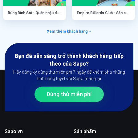
Bùng Binh Sỏi - Quán nhậu đông khách vẫn vận hành mượt nhờ quản lý thông minh
Empire Billiards Club - Sân chơi đẳng cấp của giới cơ thủ tại Hà Nội
Xem thêm khách hàng
Bạn đã sẵn sàng trở thành khách hàng tiếp
theo của Sapo?
Hãy đăng ký dùng thử miễn phí 7 ngày để khám phá những
tính năng tuyệt vời Sapo mang lại
Dùng thử miễn phí
Sapo.vn
Sản phẩm