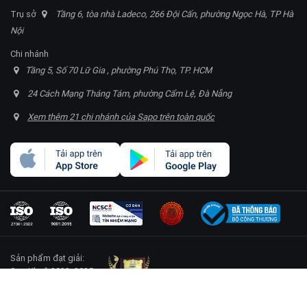
Trụ sở
Tầng 6, tòa nhà Ladeco, 266 Đội Cấn, phường Ngọc Hà, TP Hà
Nội
Chi nhánh
Tầng 5, Số 70 Lữ Gia , phường Phú Thọ, TP. HCM
24 Cách Mạng Tháng Tám, phường Cẩm Lệ, Đà Nẵng
Xem thêm 21 chi nhánh của Sapo trên toàn quốc
Sản phẩm đạt giải:
Sao Khuê 2023, 2025