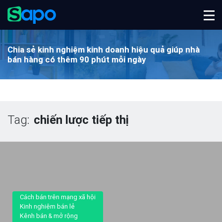
Chia sẻ kinh nghiệm kinh doanh hiệu quả
giúp nhà
bán hàng có thêm 90 phút mỗi ngày
Tag:
chiến lược tiếp thị
Cách bán trên mạng xã hội
Kinh nghiệm bán lẻ
Kênh bán & mở rộng