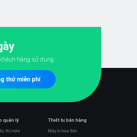
gày
khách hàng sử dụng
g thử miễn phí
p quản lý
Thiết bị bán hàng
êu thị mini
Máy in hóa đơn