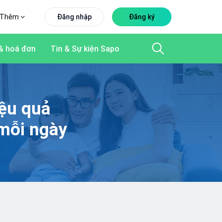
Thêm
Đăng nhập
Đăng ký
& hoá đơn
Tin & Sự kiện Sapo
iệu quả
mỗi ngày