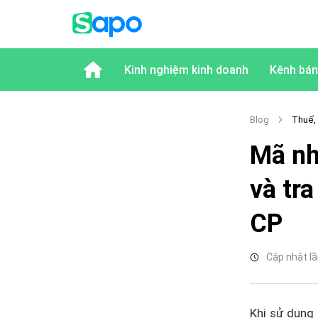
Kinh nghiệm kinh doanh
Kênh bán
Blog
Thuế,
Mã nh
và tr
CP
Cập nhật lầ
Khi sử dụng 