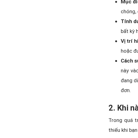
Mục đí
chóng, 
Tính d
bất kỳ 
Vị trí h
hoặc đư
Cách s
này và
đang dù
đơn.
2. Khi 
Trong quá t
thiếu khi bạn