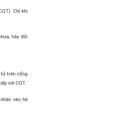
CQT). Chỉ khi
hưa, hãy đối
 tử trên cổng
iếp với CQT.
 nhận vào hệ