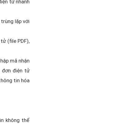
iện tử nhanh
trùng lặp với
ử (file PDF),
 nhập mã nhận
 đơn điện tử
thông tin hóa
in không thể