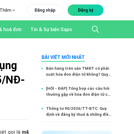
Thêm
Đăng nhập
Đăng ký
& hoá đơn
Tin & Sự kiện Sapo
BÀI VIẾT MỚI NHẤT
dụng
Bán hàng trên sàn TMĐT có phải
xuất hóa đơn điện tử không? Quy
5/NĐ-
định mới từ 1/7/2026
[HỎI - ĐÁP] Tổng hợp các câu hỏi
thường gặp về hóa đơn điện tử cho
HKD, CNKD trên sàn TMĐT
Thông tư 90/2026/TT-BTC: Quy
định về đăng ký thuế & những điều
hộ kinh doanh, doanh nghiệp cần
lưu ý
iệt gọi là
mã