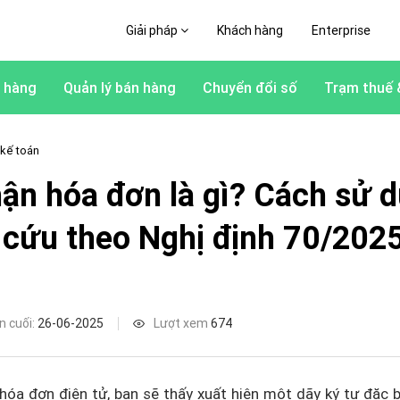
Giải pháp
Khách hàng
Enterprise
 hàng
Quản lý bán hàng
Chuyển đổi số
Trạm thuế 
 kế toán
ận hóa đơn là gì? Cách sử 
a cứu theo Nghị định 70/202
n cuối:
26-06-2025
Lượt xem
674
hóa đơn điện tử, bạn sẽ thấy xuất hiện một dãy ký tự đặc b