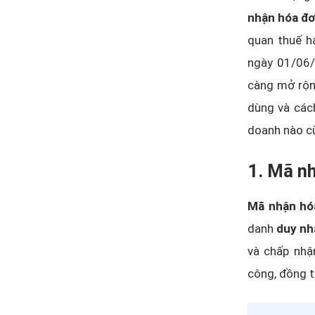
nhận hóa đ
quan thuế ha
ngày 01/06
càng mở rộng
dùng và cách
doanh nào cũ
1. Mã nh
Mã nhận hóa
danh
duy n
và chấp nhậ
công, đồng t