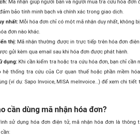
ch:
Mã nhận giúp người bán và người mua tra cứu hóa đơn đ
đảm bảo tính minh bạch và chính xác trong giao dịch.
uy nhất:
Mỗi hóa đơn chỉ có một mã nhận duy nhất, không bị 
hóa đơn nào khác.
iển thị:
Mã nhận thường được in trực tiếp trên hóa đơn điện t
ợc gửi kèm qua email sau khi hóa đơn được phát hành.
ử dụng:
Khi cần kiểm tra hoặc tra cứu hóa đơn, bạn chỉ cần
o hệ thống tra cứu của Cơ quan thuế hoặc phần mềm hóa
ng (ví dụ: Sapo Invoice, MISA meInvoice…) để xem chi tiết 
nào cần dùng mã nhận hóa đơn?
rình sử dụng hóa đơn điện tử, mã nhận hóa đơn là thông t
 cần: