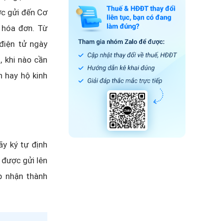
ợc gửi đến Cơ
a hóa đơn. Từ
 điện tử ngày
 khi nào cần
 hay hộ kinh
ãy ký tự định
 được gửi lên
p nhận thành