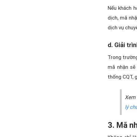
Nếu khách hà
dịch, mã nhậ
dịch vụ chuy
d. Giải tr
Trong trường
mã nhận sẽ 
thống CQT, g
Xem 
lý c
3. Mã nh