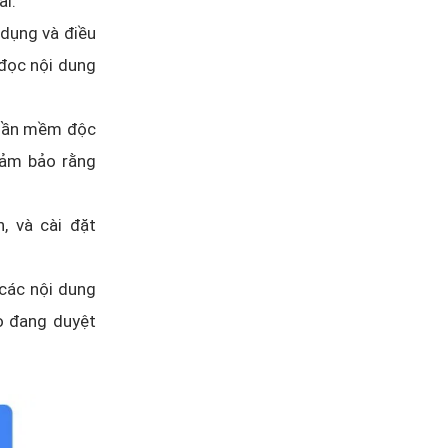
ải.
dụng và điều
 đọc nội dung
phần mềm độc
đảm bảo rằng
, và cài đặt
các nội dung
ọ đang duyệt