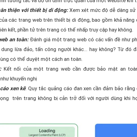
ính tương tác và độ ổn định trực quan của một website khi t
ân thiện với thiết bị di động:
Xem xét mức độ dễ dàng sử 
ủa các trang web trên thiết bị di động, bao gồm khả năng
liên kết, phần tử trên trang có thể nhấp truy cập hay không.
web an toàn:
Đánh giá một trang web có các vấn đề như 
i dung lừa đảo, tấn công người khác... hay không? Từ đó 
ùng có thể duyệt một cách an toàn.
:
Kết nối của một trang web cần được bảo mật an toàn
như khuyến nghị
cáo xen kẽ
: Quy tắc quảng cáo đan xen cần đảm bảo rằng 
ọng trên trang không bị cản trở đối với người dùng khi h