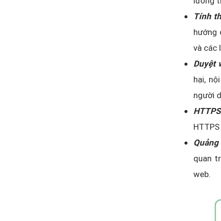
lường t
Tính th
hướng c
và các 
Duyệt 
hại, nộ
người d
HTTPS
HTTPS 
Quảng 
quan tr
web.