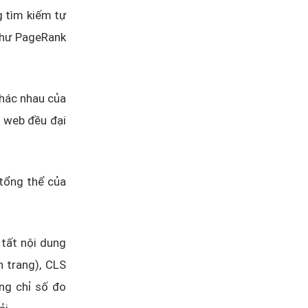
 tìm kiếm tự
 như PageRank
khác nhau của
g web đều đại
 tổng thể của
 tất nội dung
n trang), CLS
ng chỉ số đo