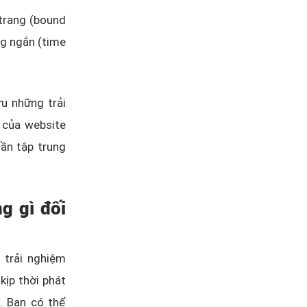
 trang (bound
ng ngắn (time
ưu những trải
ể của website
cần tập trung
g gì đối
 trải nghiệm
kịp thời phát
. Bạn có thể