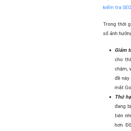
kiểm tra SE
Trong thời 
số ảnh hưởng
Giảm tr
cho th
chậm, w
đề này 
mắt Go
Thứ hạ
đang bị
tiên n
hơn. Đồ