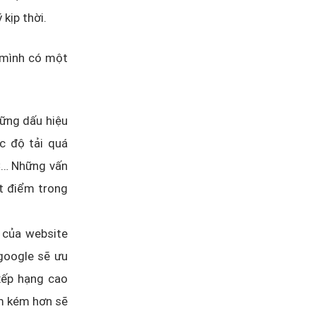
kịp thời.
 mình có một
ững dấu hiệu
c độ tải quá
PC… Những vấn
t điểm trong
 của website
 google sẽ ưu
xếp hạng cao
ệm kém hơn sẽ