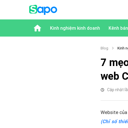
Kinh nghiệm kinh doanh
Kênh bán
Blog
Kinh n
7 mẹo 
web C
Cập nhật lầ
Website của 
(Chỉ số thi