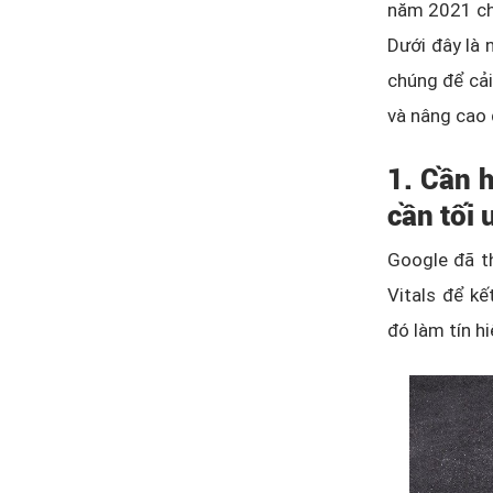
năm 2021 c
Dưới đây là 
chúng để cải
và nâng cao
1. Cần h
cần tối
Google đã t
Vitals để kế
đó làm tín h