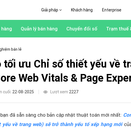
Giải pháp
Khách hàng
Enterprise
 hàng
Quản lý bán hàng
Chuyển đổi số
Trạm thuế 
ghiệm bán lẻ
tối ưu Chỉ số thiết yếu về t
ore Web Vitals & Page Expe
n cuối:
22-08-2025
Lượt xem
2227
bạn đã sẵn sàng cho bản cập nhật thuật toán mới nhất:
Cor
ết yếu về trang web) sẽ trở thành yếu tố xếp hạng mới
củ