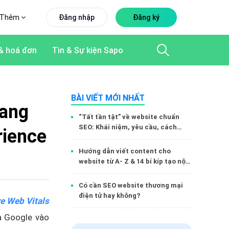
Thêm
Đăng nhập
Đăng ký
& hoá đơn
Tin & Sự kiện Sapo
BÀI VIẾT MỚI NHẤT
rang
“Tất tần tật” về website chuẩn
SEO: Khái niệm, yêu cầu, cách
rience
đánh giá và công cụ hỗ trợ
Hướng dẫn viết content cho
website từ A- Z & 14 bí kíp tạo nội
dung tuyệt vời
Có cần SEO website thương mại
điện tử hay không?
e Web Vitals
a Google vào