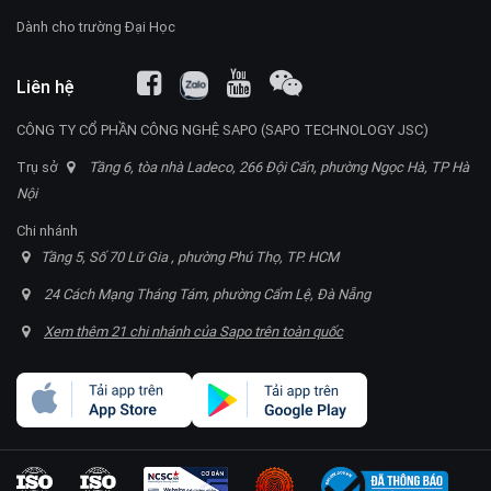
Dành cho trường Đại Học
Liên hệ
CÔNG TY CỔ PHẦN CÔNG NGHỆ SAPO (SAPO TECHNOLOGY JSC)
Trụ sở
Tầng 6, tòa nhà Ladeco, 266 Đội Cấn, phường Ngọc Hà, TP Hà
Nội
Chi nhánh
Tầng 5, Số 70 Lữ Gia , phường Phú Thọ, TP. HCM
24 Cách Mạng Tháng Tám, phường Cẩm Lệ, Đà Nẵng
Xem thêm 21 chi nhánh của Sapo trên toàn quốc