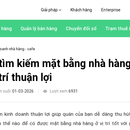
Giải pháp
Khách hàng
Enterprise
 hàng
Quản lý bán hàng
Chuyển đổi số
Trạm thuế 
oanh nhà hàng - cafe
tìm kiếm mặt bằng nhà hàng
 trí thuận lợi
n cuối:
01-03-2026
Lượt xem
6931
m kinh doanh thuận lợi giúp quán của bạn dễ dàng thu hú
 thế nào để có được mặt bằng nhà hàng ở vị trí tốt với g