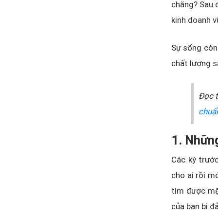
chăng? Sau đ
kinh doanh v
Sự sống còn
chất lượng s
Đọc 
chuẩ
1. Những
Các kỳ trước
cho ai rồi m
tìm được mặ
của bạn bị đ