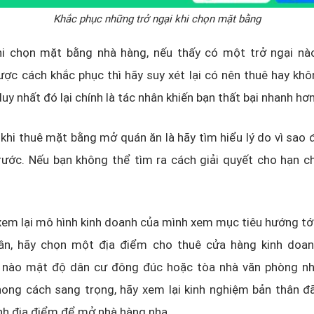
Khắc phục những trở ngại khi chọn mặt bằng
hi chọn mặt bằng nhà hàng, nếu thấy có một trở ngại n
ợc cách khắc phục thì hãy suy xét lại có nên thuê hay khô
duy nhất đó lại chính là tác nhân khiến bạn thất bại nhanh hơn
khi thuê mặt bằng mở quán ăn là hãy tìm hiểu lý do vì sao
ước. Nếu bạn không thể tìm ra cách giải quyết cho hạn ch
xem lại mô hình kinh doanh của mình xem mục tiêu hướng tới 
ân, hãy chọn một địa điểm cho thuê cửa hàng kinh doa
 nào mật độ dân cư đông đúc hoặc tòa nhà văn phòng nh
ong cách sang trọng, hãy xem lại kinh nghiệm bản thân đã
nh địa điểm để mở nhà hàng nha.