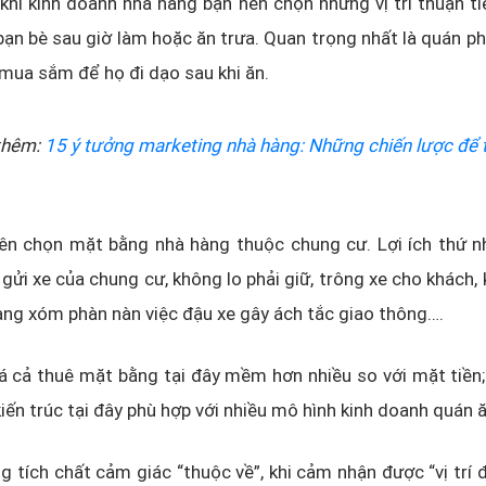
 khi kinh doanh nhà hàng bạn nên chọn những vị trí thuận t
 bạn bè sau giờ làm hoặc ăn trưa. Quan trọng nhất là quán p
, mua sắm để họ đi dạo sau khi ăn.
thêm:
15 ý tưởng marketing nhà hàng: Những chiến lược để 
ên chọn mặt bằng nhà hàng thuộc chung cư. Lợi ích thứ nh
 gửi xe của chung cư, không lo phải giữ, trông xe cho khách,
hàng xóm phàn nàn việc đậu xe gây ách tắc giao thông….
iá cả thuê mặt bằng tại đây mềm hơn nhiều so với mặt tiền;
kiến trúc tại đây phù hợp với nhiều mô hình kinh doanh quán ă
 tích chất cảm giác “thuộc về”, khi cảm nhận được “vị trí 