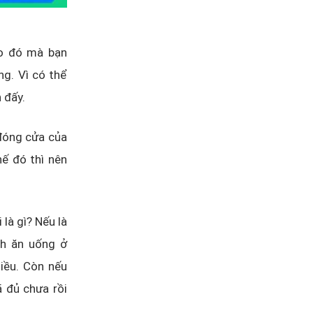
ào đó mà bạn
ng. Vì có thể
 đấy.
 đóng cửa của
ế đó thì nên
là gì? Nếu là
nh ăn uống ở
iều. Còn nếu
 đủ chưa rồi