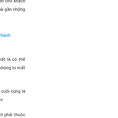
iện cho khách
hải gần những
thành
ất là có thể
 không lo mất
 cuối cùng là
n.
đó phải thuộc