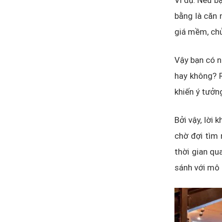
Ví dụ: Nếu b
bằng là căn 
giá mềm, chủ
Vậy bạn có n
hay không? R
khiến ý tưởng
Bởi vậy, lời
chờ đợi tìm 
thời gian qu
sánh với mô 