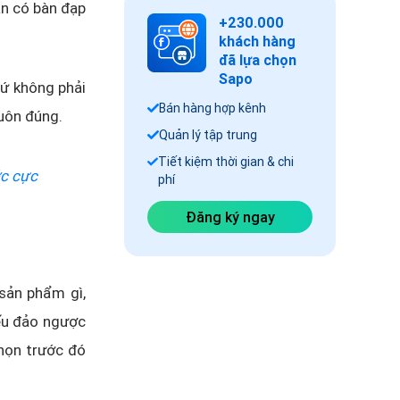
ạn có bàn đạp
+230.000
khách hàng
đã lựa chọn
Sapo
ứ không phải
Bán hàng hợp kênh
luôn đúng.
Quản lý tập trung
Tiết kiệm thời gian & chi
ớc cực
phí
Đăng ký ngay
 sản phẩm gì,
nếu đảo ngược
họn trước đó