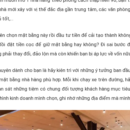
ạn muốn mở 1 nhà hàng theo phong cách thập niên 90, bạn 
nhà mới xây với vị thế đắc địa gần trung tâm, các văn phòn
 tốt,…
ên chọn mặt bằng này rồi đầu tư tiền để cải tạo thành khôn
ồi đặt tiền cọc để giữ mặt bằng hay không? Đi sai bước đ
 phải thay đổi, đảo lộn mà còn khiến bạn bị áp lực về vốn nữ
 khuyên dành cho bạn là hãy kiên trì với những ý tưởng ban đầ
mặt bằng nhà hàng phù hợp. Mỗi khi chạy xe trên đường, h
an sát những tiệm có chung đối tượng khách hàng mục tiêu
hình kinh doanh mình chọn, ghi nhớ những địa điểm mà mình