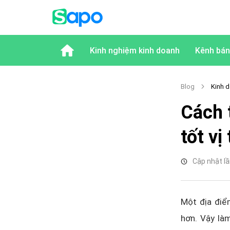
Kinh nghiệm kinh doanh
Kênh bán
Blog
Kinh d
Cách 
tốt vị
Cập nhật lầ
Một địa điể
hơn. Vậy làm