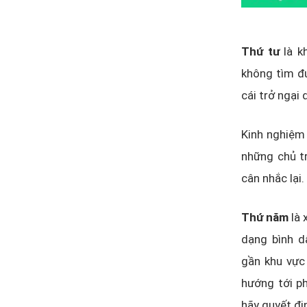
Thứ tư
là k
không tìm đư
cái trở ngại 
Kinh nghiệm 
những chủ tr
cân nhắc lại.
Thứ năm
là 
dạng bình d
gần khu vực
hướng tới ph
hãy quyết đị