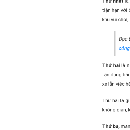
Thứ nhất
là
tiện hẹn với
khu vui chơi
Đọc 
công
Thứ hai
là n
tận dụng bãi
xe lẫn việc 
Thứ hai là g
không gian, 
Thứ ba,
mang