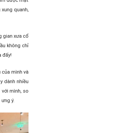
tìm được mặt
g xung quanh,
g gian xưa cổ
ầu không chỉ
a đấy!
u của mình và
ãy dành nhiều
 với mình, so
 ưng ý.