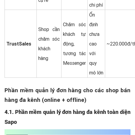
cụ rẻ
chi phí
Ổn
Chăm sóc
định
Shop cần
khách tự
chưa
chăm sóc
TrustSales
động,
cao
~220.000đ/t
khách
tương tác
với
hàng
Messenger
quy
mô lớn
Phần mềm quản lý đơn hàng cho các shop bán
hàng đa kênh (online + offline)
4.1. Phần mềm quản lý đơn hàng đa kênh toàn diện
Sapo