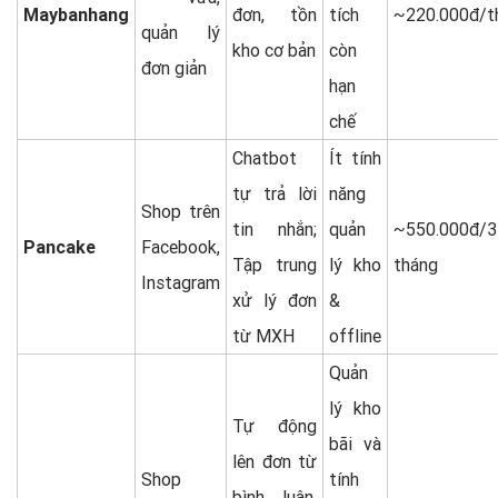
Maybanhang
đơn, tồn
tích
~220.000đ/t
quản lý
kho cơ bản
còn
đơn giản
hạn
chế
Chatbot
Ít tính
tự trả lời
năng
Shop trên
tin nhắn;
quản
~550.000đ/3
Pancake
Facebook,
Tập trung
lý kho
tháng
Instagram
xử lý đơn
&
từ MXH
offline
Quản
lý kho
Tự động
bãi và
lên đơn từ
Shop
tính
bình luận,