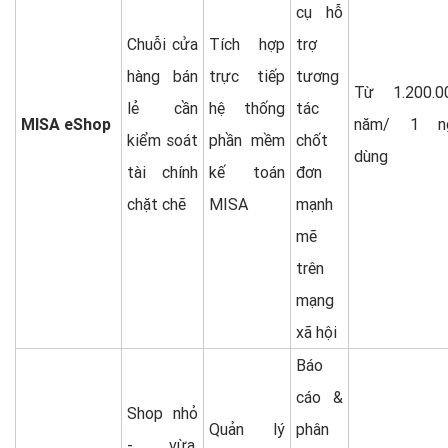
cụ hỗ
Chuỗi cửa
Tích hợp
trợ
hàng bán
trực tiếp
tương
Từ 1.200.0
lẻ cần
hệ thống
tác
MISA eShop
năm/ 1 ng
kiểm soát
phần mềm
chốt
dùng
tài chính
kế toán
đơn
chặt chẽ
MISA
mạnh
mẽ
trên
mạng
xã hội
Báo
cáo &
Shop nhỏ
Quản lý
phân
- vừa,