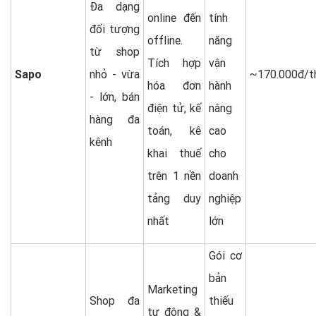
Đa dạng
online đến
tính
đối tượng
offline.
năng
từ shop
Tích hợp
vận
Sapo
nhỏ - vừa
~170.000đ/t
hóa đơn
hành
- lớn, bán
điện tử, kế
nâng
hàng đa
toán, kê
cao
kênh
khai thuế
cho
trên 1 nền
doanh
tảng duy
nghiệp
nhất
lớn
Gói cơ
bản
Marketing
Shop đa
thiếu
tự động &