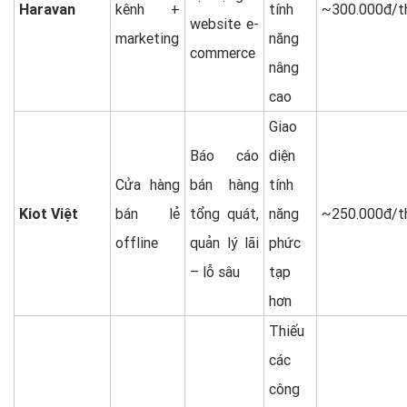
Haravan
kênh +
tính
~300.000đ/t
website e-
marketing
năng
commerce
nâng
cao
Giao
Báo cáo
diện
Cửa hàng
bán hàng
tính
Kiot Việt
bán lẻ
tổng quát,
năng
~250.000đ/t
offline
quản lý lãi
phức
– lỗ sâu
tạp
hơn
Thiếu
các
công