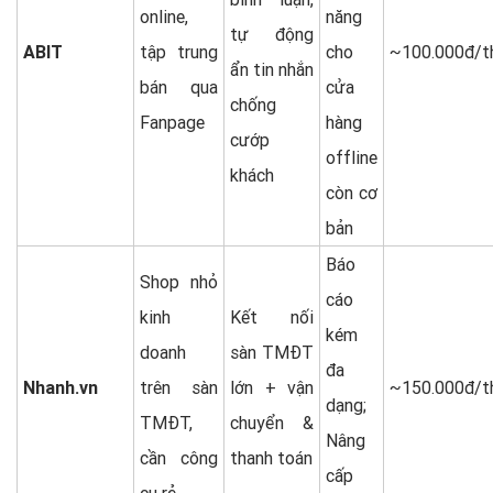
online,
năng
tự động
ABIT
tập trung
cho
~100.000đ/t
ẩn tin nhắn
bán qua
cửa
chống
Fanpage
hàng
cướp
offline
khách
còn cơ
bản
Báo
Shop nhỏ
cáo
kinh
Kết nối
kém
doanh
sàn TMĐT
đa
Nhanh.vn
trên sàn
lớn + vận
~150.000đ/t
dạng;
TMĐT,
chuyển &
Nâng
cần công
thanh toán
cấp