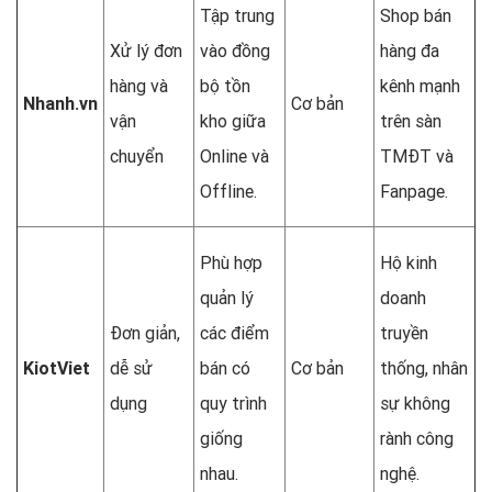
Tập trung
Shop bán
Xử lý đơn
vào đồng
hàng đa
hàng và
bộ tồn
kênh mạnh
Nhanh.vn
Cơ bản
vận
kho giữa
trên sàn
chuyển
Online và
TMĐT và
Offline.
Fanpage.
Phù hợp
Hộ kinh
quản lý
doanh
Đơn giản,
các điểm
truyền
KiotViet
dễ sử
bán có
Cơ bản
thống, nhân
dụng
quy trình
sự không
giống
rành công
nhau.
nghệ.