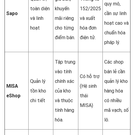
quy mô,
toàn diện
khuyến
152/2025
Sapo
cần sự linh
và linh
mãi riêng
và xuất
hoạt cao và
hoạt
cho từng
hóa đơn
chuẩn hóa
điểm bán.
điện tử.
pháp lý.
Tập trung
Các shop
vào tính
bán lẻ cần
Có hỗ trợ
Quản lý
chính xác
quản lý kho
MISA
(Hệ sinh
tồn kho
của kho
hàng hóa
eShop
thái
chi tiết
và thuộc
có nhiều
MISA)
tính hàng
mã vạch, số
hóa.
lô.