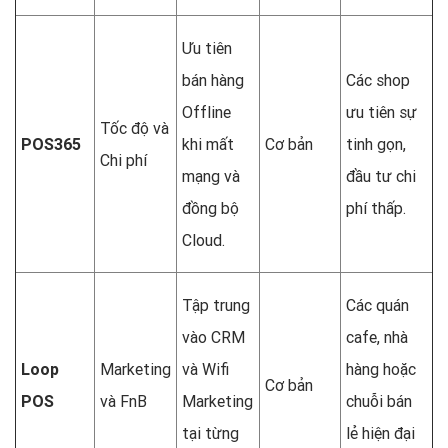
Ưu tiên
bán hàng
Các shop
Offline
ưu tiên sự
Tốc độ và
POS365
khi mất
Cơ bản
tinh gọn,
Chi phí
mạng và
đầu tư chi
đồng bộ
phí thấp.
Cloud.
Tập trung
Các quán
vào CRM
cafe, nhà
Loop
Marketing
và Wifi
hàng hoặc
Cơ bản
POS
và FnB
Marketing
chuỗi bán
tại từng
lẻ hiện đại