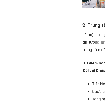
2. Trung t
Là một trong
tin tưởng l
trung tâm đà
Ưu điểm học
Đối với Khó
Tiết ki
Được ch
Tặng ng