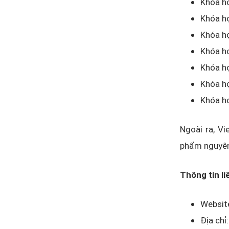
Khóa h
Khóa họ
Khóa họ
Khóa h
Khóa họ
Khóa họ
Khóa h
Ngoài ra, Vi
phẩm nguyên 
Thông tin li
Websit
Địa chỉ