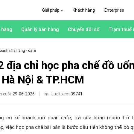
Giải pháp
Khách hàng
Enterprise
 hàng
Quản lý bán hàng
Chuyển đổi số
Trạm thuế 
oanh nhà hàng - cafe
2 địa chỉ học pha chế đồ uố
ại Hà Nội & TP.HCM
n cuối:
29-06-2026
Lượt xem
39741
g có kế hoạch mở quán cafe, trà sữa hoặc muốn trở t
p, việc học pha chế bài bản là bước đầu tiên không thể bỏ q