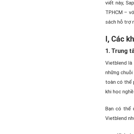
viết này, Sa
TP.HCM – với
sách hỗ trợ 
I, Các k
1. Trung t
Vietblend là
những chuỗi 
toàn có thể
khi học nghề 
Bạn có thể 
Vietblend nh