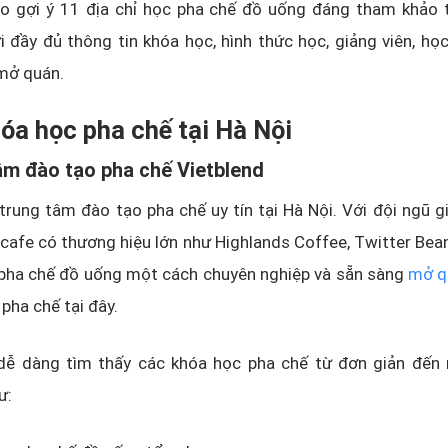
po gợi ý 11 địa chỉ học pha chế đồ uống đáng tham khảo t
 đầy đủ thông tin khóa học, hình thức học, giảng viên, học
mở quán.
hóa học pha chế tại Hà Nội
âm đào tạo pha chế Vietblend
 trung tâm đào tạo pha chế uy tín tại Hà Nội. Với đội ngũ g
cafe có thương hiệu lớn như Highlands Coffee, Twitter Be
 pha chế đồ uống một cách chuyên nghiệp và sẵn sàng
mở q
pha chế tại đây.
dễ dàng tìm thấy các khóa học pha chế từ đơn giản đến 
ư: