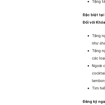
Tặng tà
Đặc biệt tại
Đối với Khó
Tặng ng
như sha
Tặng ng
các loạ
Ngoài c
cocktai
lamborg
Tìm hiể
Đăng ký ng