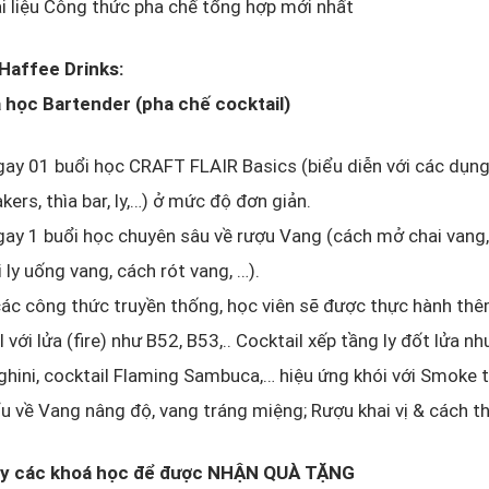
i liệu Công thức pha chế tổng hợp mới nhất
 Haffee Drinks:
a học Bartender (pha chế cocktail)
ay 01 buổi học CRAFT FLAIR Basics (biểu diễn với các dụng
kers, thìa bar, ly,…) ở mức độ đơn giản.
ay 1 buổi học chuyên sâu về rượu Vang (cách mở chai vang,
i ly uống vang, cách rót vang, …).
ác công thức truyền thống, học viên sẽ được thực hành thêm
l với lửa (fire) như B52, B53,.. Cocktail xếp tầng ly đốt lửa nh
hini, cocktail Flaming Sambuca,… hiệu ứng khói với Smoke to
u về Vang nâng độ, vang tráng miệng; Rượu khai vị & cách t
ay các khoá học để được NHẬN QUÀ TẶNG