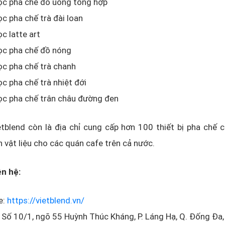
ọc pha chế đồ uống tổng hợp
c pha chế trà đài loan
c latte art
ọc pha chế đồ nóng
c pha chế trà chanh
c pha chế trà nhiệt đới
ọc pha chế trân châu đường đen
etblend còn là địa chỉ cung cấp hơn 100 thiết bị pha chế
vật liệu cho các quán cafe trên cả nước.
ên hệ:
e:
https://vietblend.vn/
: Số 10/1, ngõ 55 Huỳnh Thúc Kháng, P. Láng Hạ, Q. Đống Đa,