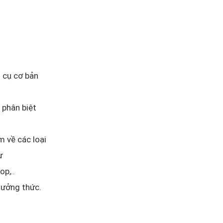
 cụ cơ bản
 phân biệt
 về các loại
ư
p,..
hưởng thức.