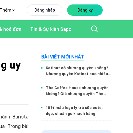
Thêm
Đăng nhập
Đăng ký
& hoá đơn
Tin & Sự kiện Sapo
BÀI VIẾT MỚI NHẤT
ng uy
Katinat có nhượng quyền không?
Nhượng quyền Katinat bao nhiêu
tiền?
The Coffee House nhượng quyền
không? Giá nhượng quyền The
Coffee House
101+ mẫu logo ly trà sữa cute,
đẹp, chuẩn gu khách hàng
hành Barista
ua. Trong bài