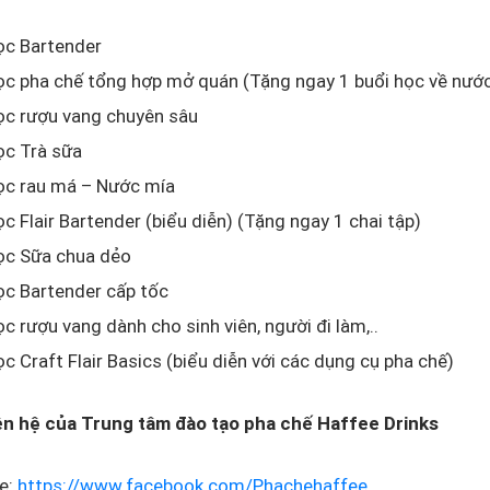
ọc Bartender
c pha chế tổng hợp mở quán (Tặng ngay 1 buổi học về nước
ọc rượu vang chuyên sâu
ọc Trà sữa
ọc rau má – Nước mía
c Flair Bartender (biểu diễn) (Tặng ngay 1 chai tập)
ọc Sữa chua dẻo
ọc Bartender cấp tốc
c rượu vang dành cho sinh viên, người đi làm,..
c Craft Flair Basics (biểu diễn với các dụng cụ pha chế)
iên hệ của Trung tâm đào tạo pha chế Haffee Drinks
e:
https://www.facebook.com/Phachehaffee