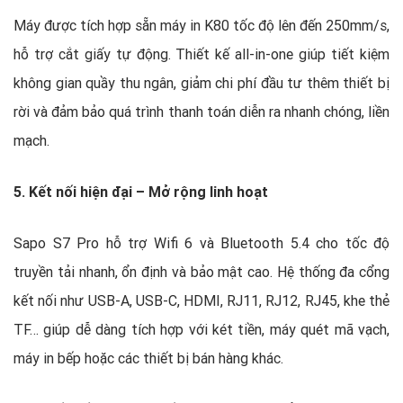
Máy được tích hợp sẵn máy in K80 tốc độ lên đến 250mm/s,
hỗ trợ cắt giấy tự động. Thiết kế all-in-one giúp tiết kiệm
không gian quầy thu ngân, giảm chi phí đầu tư thêm thiết bị
rời và đảm bảo quá trình thanh toán diễn ra nhanh chóng, liền
mạch.
5. Kết nối hiện đại – Mở rộng linh hoạt
Sapo S7 Pro hỗ trợ Wifi 6 và Bluetooth 5.4 cho tốc độ
truyền tải nhanh, ổn định và bảo mật cao. Hệ thống đa cổng
kết nối như USB-A, USB-C, HDMI, RJ11, RJ12, RJ45, khe thẻ
TF… giúp dễ dàng tích hợp với két tiền, máy quét mã vạch,
máy in bếp hoặc các thiết bị bán hàng khác.