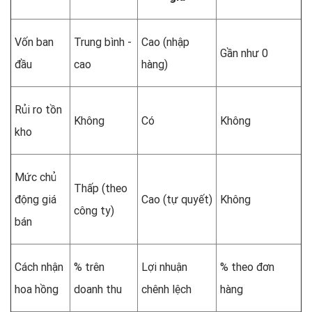
Vốn ban
Trung bình -
Cao (nhập
Gần như 0
đầu
cao
hàng)
Rủi ro tồn
Không
Có
Không
kho
Mức chủ
Thấp (theo
động giá
Cao (tự quyết)
Không
công ty)
bán
Cách nhận
% trên
Lợi nhuận
% theo đơn
hoa hồng
doanh thu
chênh lệch
hàng