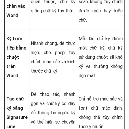
quen thuộc, chữ ký
scan; không tùy chỉnh
chèn vào
giống chữ ký tay thật
được màu hay kiểu
Word
chữ.
Ký trực
Mỗi lần chỉ ký được
Nhanh chóng, dễ thực
tiếp bằng
một chữ ký; chữ ký
hiện; cho phép tùy
chuột
sử dụng chuột sẽ khó
chỉnh màu sắc và kích
trên
ký và thường không
thước chữ ký
Word
đẹp mắt
Dễ thao tác, nhanh
Tạo chữ
Chỉ hỗ trợ màu sắc và
gọn và chữ ký có đầy
ký bằng
font chữ mặc định,
đủ thông tin người ký
Signature
không thể tùy chỉnh
và thể hiện sự chuyên
Line
theo ý muốn