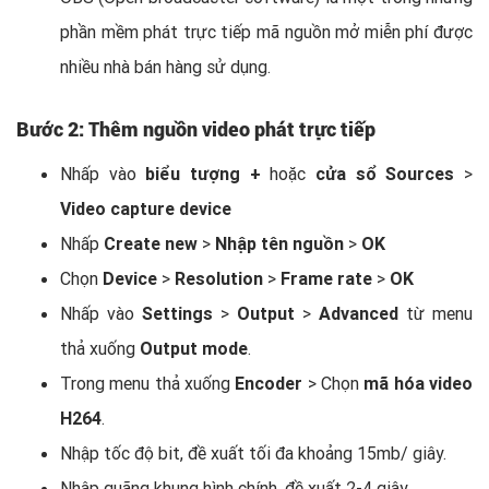
phần mềm phát trực tiếp mã nguồn mở miễn phí được
nhiều nhà bán hàng sử dụng.
Bước 2: Thêm nguồn video phát trực tiếp
Nhấp vào
biểu tượng +
hoặc
cửa sổ Sources
>
Video capture device
Nhấp
Create new
>
Nhập tên nguồn
>
OK
Chọn
Device
>
Resolution
>
Frame rate
>
OK
Nhấp vào
Settings
>
Output
>
Advanced
từ menu
thả xuống
Output mode
.
Trong menu thả xuống
Encoder
> Chọn
mã hóa video
H264
.
Nhập tốc độ bit, đề xuất tối đa khoảng 15mb/ giây.
Nhập quãng khung hình chính, đề xuất 2-4 giây.