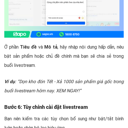
Ở phần
Tiêu đề
và
Mô tả
, hãy nhập nội dung hấp dẫn, nêu
bật sản phẩm hoặc chủ đề chính mà bạn sẽ chia sẻ trong
buổi livestream.
Ví dụ
: “Dọn kho đón Tết - Xả 1000 sản phẩm giá gốc trong
buổi livestream hôm nay. XEM NGAY!”
Bước 6: Tùy chỉnh cài đặt livestream
Bạn nên kiểm tra các tùy chọn bổ sung như bật/tắt bình
luận hoặc chèn bộ lọc hiệu ứng.