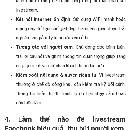
kịch bản rõ ràng để tránh lúng túng, nói lan man khi
livestream.
Kết nối internet ổn định:
Sử dụng WiFi mạnh hoặc
mạng dây để hạn chế giật, lag, tránh làm gián đoạn trải
nghiệm và giảm tỷ lệ người xem ở lại.
Tương tác với người xem:
Chủ động đọc bình luận,
trả lời câu hỏi và ghim thông tin quan trọng giúp tăng
engagement và giữ chân khách hàng lâu hơn.
Kiểm soát nội dung & quyền riêng tư:
Vì livestream
thường ở chế độ công khai, cần kiểm tra kỹ bối cảnh,
thông tin hiển thị để tránh lộ dữ liệu nhạy cảm hoặc
gây hiểu lầm.
4. Làm thế nào để livestream
Facebook hiệu quả, thu hút người xem