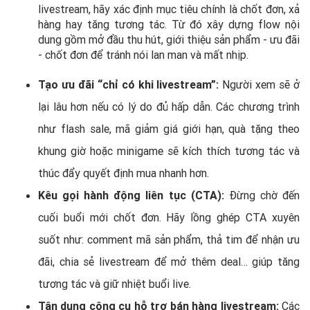
livestream, hãy xác định mục tiêu chính là chốt đơn, xả
hàng hay tăng tương tác. Từ đó xây dựng flow nội
dung gồm mở đầu thu hút, giới thiệu sản phẩm - ưu đãi
- chốt đơn để tránh nói lan man và mất nhịp.
Tạo ưu đãi “chỉ có khi livestream”:
Người xem sẽ ở
lại lâu hơn nếu có lý do đủ hấp dẫn. Các chương trình
như flash sale, mã giảm giá giới hạn, quà tặng theo
khung giờ hoặc minigame sẽ kích thích tương tác và
thúc đẩy quyết định mua nhanh hơn.
Kêu gọi hành động liên tục (CTA):
Đừng chờ đến
cuối buổi mới chốt đơn. Hãy lồng ghép CTA xuyên
suốt như: comment mã sản phẩm, thả tim để nhận ưu
đãi, chia sẻ livestream để mở thêm deal… giúp tăng
tương tác và giữ nhiệt buổi live.
Tận dụng công cụ hỗ trợ bán hàng livestream:
Các