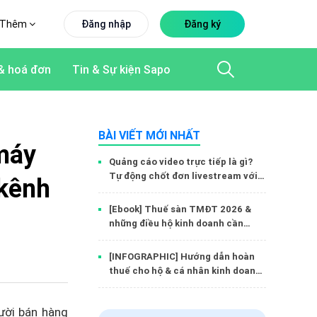
Thêm
Đăng nhập
Đăng ký
& hoá đơn
Tin & Sự kiện Sapo
BÀI VIẾT MỚI NHẤT
máy
Quảng cáo video trực tiếp là gì?
Tự động chốt đơn livestream với
 kênh
Trang thanh toán Sapo
[Ebook] Thuế sàn TMĐT 2026 &
những điều hộ kinh doanh cần
biết: Hiểu đúng - Làm chuẩn - Yên
tâm bán hàng
[INFOGRAPHIC] Hướng dẫn hoàn
thuế cho hộ & cá nhân kinh doanh
trên sàn TMĐT
ười bán hàng