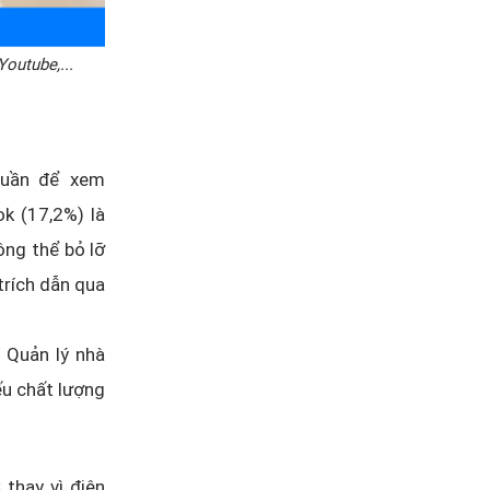
outube,...
/tuần để xem
k (17,2%) là
ông thể bỏ lỡ
rích dẫn qua
 Quản lý nhà
ếu chất lượng
thay vì điện