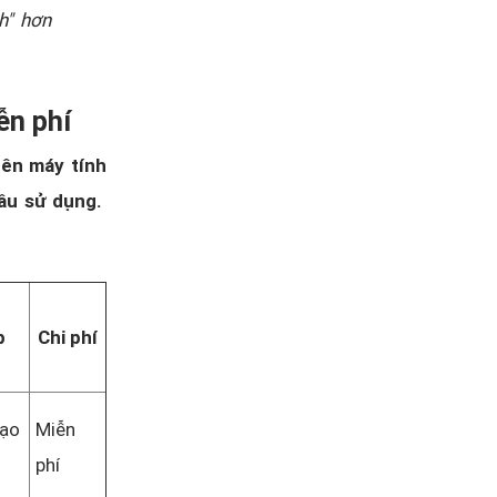
h" hơn
ễn phí
ên máy tính
ầu sử dụng.
p
Chi phí
tạo
Miễn
phí