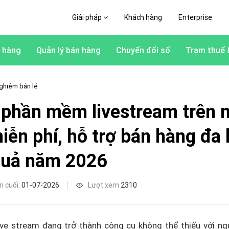
Giải pháp
Khách hàng
Enterprise
 hàng
Quản lý bán hàng
Chuyển đổi số
Trạm thuế 
ghiệm bán lẻ
 phần mềm livestream trên 
miễn phí, hỗ trợ bán hàng đa
quả năm 2026
n cuối:
01-07-2026
Lượt xem
2310
ve stream đang trở thành công cụ không thể thiếu với ng