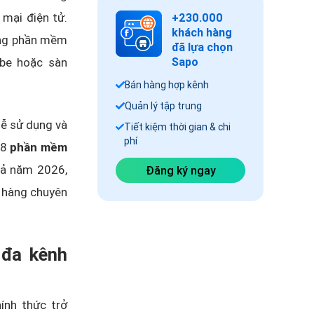
 mại điện tử.
+230.000
khách hàng
dụng phần mềm
đã lựa chọn
ube hoặc sàn
Sapo
Bán hàng hợp kênh
Quản lý tập trung
dễ sử dụng và
Tiết kiệm thời gian & chi
phí
 8
phần mềm
uả năm 2026,
Đăng ký ngay
h hàng chuyên
 đa kênh
ính thức trở