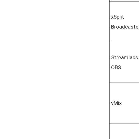
xSplit
Broadcaste
Streamlabs
OBS
vMix