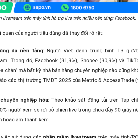
livetream trên máy tính hỗ trợ live trên nhiều nền tảng: Facebook, Y
i quen của người tiêu dùng đã thay đổi rõ rệt:
dùng đa nền tảng:
Người Việt dành trung bình 13 giờ
eam. Trong đó, Facebook (31,9%), Shopee (30,9%) và TikTo
ba chân" mà bất kỳ nhà bán hàng chuyên nghiệp nào cũng kh
Báo cáo thị trường TMĐT 2025 của Metric & AccessTrade (t
)
 chuyên nghiệp hóa:
Theo khảo sát đăng tải trên Tạp chí
0% người xem sẽ rời bỏ phiên live trong chưa đầy 90 giây n
nh hoặc âm thanh kém.
, việc sử dụng các
phần mềm livestream
trên máy tính/PC 