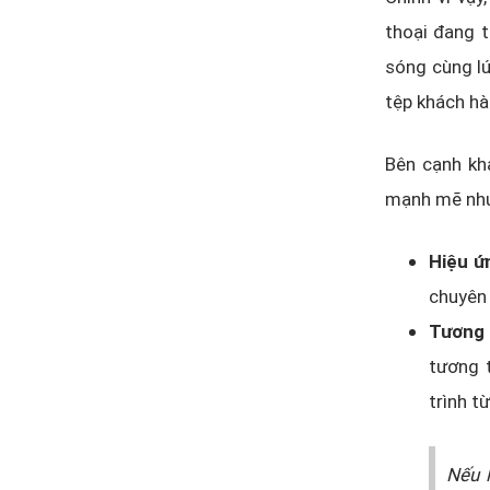
thoại đang t
sóng cùng lú
tệp khách hà
Bên cạnh kh
mạnh mẽ nh
Hiệu ứ
chuyên 
Tương 
tương t
trình t
Nếu l