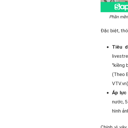
Phần mềm 
Đặc biệt, thó
Tiêu 
livestr
"kiềng 
(Theo 
VTV.vn
Áp lực
nước, 5
hình ả
Chính vì vậy