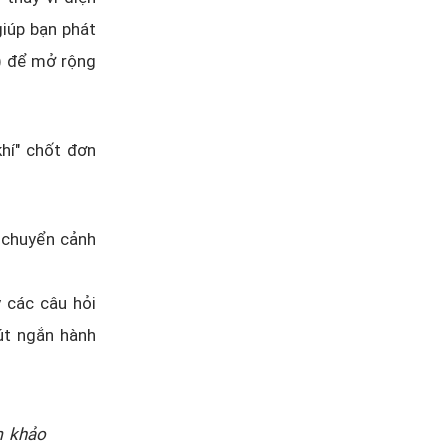
giúp bạn phát
…) để mở rộng
hí" chốt đơn
 chuyển cảnh
ý các câu hỏi
út ngắn hành
m khảo