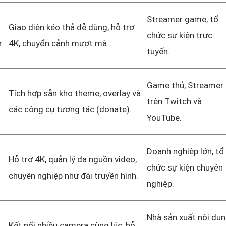
Streamer game, tổ
Giao diện kéo thả dễ dùng, hỗ trợ
chức sự kiện trực
r
4K, chuyển cảnh mượt mà.
tuyến.
Game thủ, Streamer
Tích hợp sẵn kho theme, overlay và
trên Twitch và
các công cụ tương tác (donate).
YouTube.
Doanh nghiệp lớn, tổ
Hỗ trợ 4K, quản lý đa nguồn video,
chức sự kiện chuyên
chuyên nghiệp như đài truyền hình.
nghiệp.
Nhà sản xuất nội du
Kết nối nhiều camera cùng lúc, hỗ