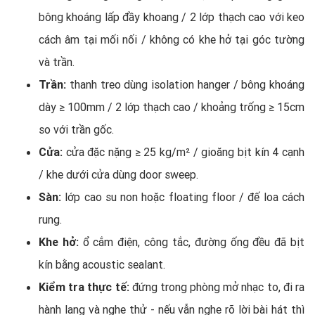
bông khoáng lấp đầy khoang / 2 lớp thạch cao với keo
cách âm tại mối nối / không có khe hở tại góc tường
và trần.
Trần:
thanh treo dùng isolation hanger / bông khoáng
dày ≥ 100mm / 2 lớp thạch cao / khoảng trống ≥ 15cm
so với trần gốc.
Cửa:
cửa đặc nặng ≥ 25 kg/m² / gioăng bịt kín 4 cạnh
/ khe dưới cửa dùng door sweep.
Sàn:
lớp cao su non hoặc floating floor / đế loa cách
rung.
Khe hở:
ổ cắm điện, công tắc, đường ống đều đã bịt
kín bằng acoustic sealant.
Kiểm tra thực tế:
đứng trong phòng mở nhạc to, đi ra
hành lang và nghe thử - nếu vẫn nghe rõ lời bài hát thì