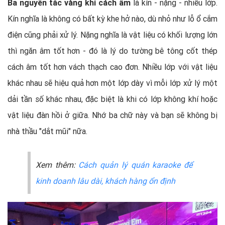
Ba nguyên tắc vàng khi cách âm
là kín - nặng - nhiều lớp.
Kín nghĩa là không có bất kỳ khe hở nào, dù nhỏ như lỗ ổ cắm
điện cũng phải xử lý. Nặng nghĩa là vật liệu có khối lượng lớn
thì ngăn âm tốt hơn - đó là lý do tường bê tông cốt thép
cách âm tốt hơn vách thạch cao đơn. Nhiều lớp với vật liệu
khác nhau sẽ hiệu quả hơn một lớp dày vì mỗi lớp xử lý một
dải tần số khác nhau, đặc biệt là khi có lớp không khí hoặc
vật liệu đàn hồi ở giữa. Nhớ ba chữ này và bạn sẽ không bị
nhà thầu "dắt mũi" nữa.
Xem thêm:
Cách quản lý quán karaoke để
kinh doanh lâu dài, khách hàng ổn định