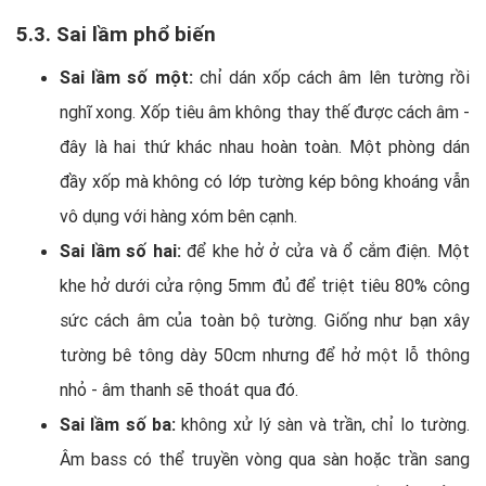
5.3. Sai lầm phổ biến
Sai lầm số một:
chỉ dán xốp cách âm lên tường rồi
nghĩ xong. Xốp tiêu âm không thay thế được cách âm -
đây là hai thứ khác nhau hoàn toàn. Một phòng dán
đầy xốp mà không có lớp tường kép bông khoáng vẫn
vô dụng với hàng xóm bên cạnh.
Sai lầm số hai:
để khe hở ở cửa và ổ cắm điện. Một
khe hở dưới cửa rộng 5mm đủ để triệt tiêu 80% công
sức cách âm của toàn bộ tường. Giống như bạn xây
tường bê tông dày 50cm nhưng để hở một lỗ thông
nhỏ - âm thanh sẽ thoát qua đó.
Sai lầm số ba:
không xử lý sàn và trần, chỉ lo tường.
Âm bass có thể truyền vòng qua sàn hoặc trần sang