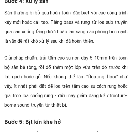
Bước 4: Xử lý sàn
Sàn thường bị bỏ qua hoàn toàn, đặc biệt với các công trình
xây mới hoặc cải tạo. Tiếng bass và rung từ loa sub truyền
qua sàn xuống tầng dưới hoặc lan sang các phòng bên cạnh
là vấn đề rất khó xử lý sau khi đã hoàn thiện.
Giải pháp chuẩn: trải tấm cao su non dày 5-10mm trên toàn
bộ sàn bê tông, rồi đổ thêm một lớp vữa trên đó trước khi
lát gạch hoặc gỗ. Nếu không thể làm "floating floor" như
vậy, ít nhất phải đặt đế loa trên tấm cao su cách rung hoặc
giá treo loa chống rung - điều này giảm đáng kể structure-
borne sound truyền từ thiết bị.
Bước 5: Bịt kín khe hở