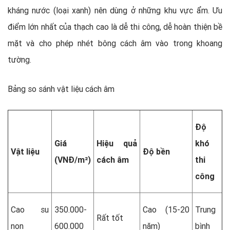
kháng nước (loại xanh) nên dùng ở những khu vực ẩm. Ưu
điểm lớn nhất của thạch cao là dễ thi công, dễ hoàn thiện bề
mặt và cho phép nhét bông cách âm vào trong khoang
tường.
Bảng so sánh vật liệu cách âm
Độ
Giá
Hiệu quả
khó
Vật liệu
Độ bền
(VNĐ/m²)
cách âm
thi
công
Cao su
350.000-
Cao (15-20
Trung
Rất tốt
non
600.000
năm)
bình