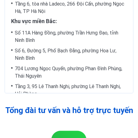
Tầng 6, tòa nhà Ladeco, 266 Đội Cấn, phường Ngọc
Hà, TP Hà Nội
Khu vực miền Bắc:
Số 11A Hàng Đồng, phường Trần Hưng Đạo, tỉnh
Ninh Bình
Số 6, Đường 5, Phố Bạch Đằng, phường Hoa Lư,
Ninh Bình
704 Lương Ngọc Quyến, phường Phan Đình Phùng,
Thái Nguyên
Tầng 3, 95 Lê Thanh Nghị, phường Lê Thanh Nghị,
Hải Phòng
170 Tôn Đức Thắng, phường An Biên, Hải Phòng
Tổng đài tư vấn và hỗ trợ trực tuyến
22 Nguyễn Trãi, phường Phố Hiến, tỉnh Hưng Yên
67 phố Hải Lộc, phường Hạ Long, Quảng Ninh
Khu vực miền Trung: