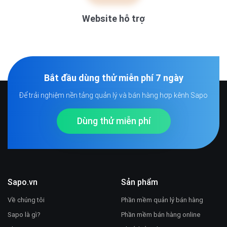
Phường An Cựu, Thành phố Huế
Website hỗ trợ
Khu vực miền Nam
Tầng 5, Số 70 Lữ Gia , phường Phú Thọ, TP. HCM
101 Đường số 5, KDC Hiệp Thành 3, phường Thủ
Dầu Một, TP. HCM
Bắt đầu dùng thử miễn phí 7 ngày
25 QL50 khu phố 2, phường Mỹ Phong, Đồng Tháp
Để trải nghiệm nền tảng quản lý và bán hàng hợp kênh Sapo
16 Lê Văn Tám, phường Long Châu, tỉnh Vĩnh Long
Dùng thử miễn phí
668 Đường 3/2, phường Rạch Giá, tỉnh An Giang
Đường Đoàn Thị Điểm, Tổ 10A KP 12 Dương Đông,
Đặc Khu Phú Quốc, tỉnh An Giang
76 Mậu Thân, phường Cái Khế, Thành phố Cần Thơ
Sapo.vn
Sản phẩm
Về chúng tôi
Phần mềm quản lý bán hàng
Sapo là gì?
Phần mềm bán hàng online