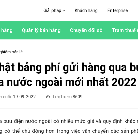
Giải pháp
Khách hàng
Enterprise
 hàng
Quản lý bán hàng
Chuyển đổi số
Trạm thuế 
ghiệm bán lẻ
hật bảng phí gửi hàng qua 
ra nước ngoài mới nhất 2022
n cuối:
19-09-2022
Lượt xem
8609
a bưu điện nước ngoài có nhiều mức giá và quy định khác 
g có thể chủ động hơn trong việc vận chuyển các sản p