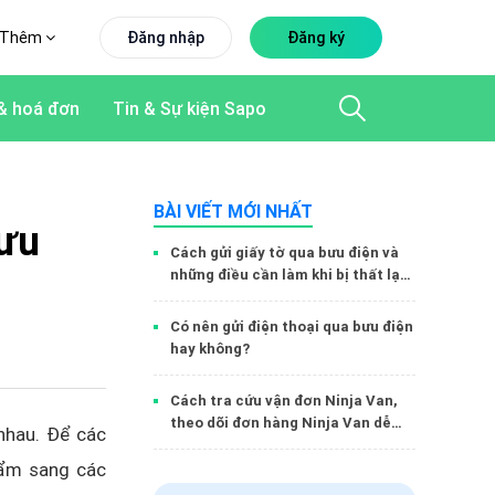
Thêm
Đăng nhập
Đăng ký
& hoá đơn
Tin & Sự kiện Sapo
BÀI VIẾT MỚI NHẤT
bưu
Cách gửi giấy tờ qua bưu điện và
những điều cần làm khi bị thất lạc
đơn hàng
Có nên gửi điện thoại qua bưu điện
hay không?
Cách tra cứu vận đơn Ninja Van,
theo dõi đơn hàng Ninja Van dễ
nhau. Để các
dàng nhất
hẩm sang các