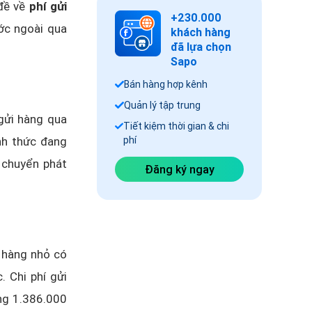
 đề về
phí gửi
+230.000
ước ngoài qua
khách hàng
đã lựa chọn
Sapo
Bán hàng hợp kênh
Quản lý tập trung
gửi hàng qua
Tiết kiệm thời gian & chi
nh thức đang
phí
 chuyển phát
Đăng ký ngay
i hàng nhỏ có
 Chi phí gửi
ng 1.386.000