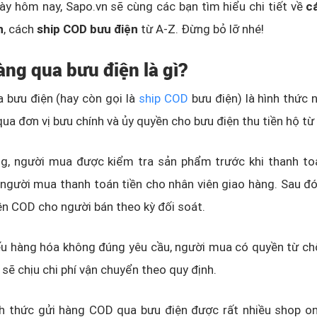
ày hôm nay, Sapo.vn sẽ cùng các bạn tìm hiểu chi tiết về
c
n
, cách
ship COD bưu điện
từ A-Z. Đừng bỏ lỡ nhé!
àng qua bưu điện là gì?
 bưu điện (hay còn gọi là
ship COD
bưu điện) là hình thức 
ua đơn vị bưu chính và ủy quyền cho bưu điện thu tiền hộ từ
ng, người mua được kiểm tra sản phẩm trước khi thanh to
người mua thanh toán tiền cho nhân viên giao hàng. Sau đó
iền COD cho người bán theo kỳ đối soát.
ếu hàng hóa không đúng yêu cầu, người mua có quyền từ ch
 sẽ chịu chi phí vận chuyển theo quy định.
nh thức gửi hàng COD qua bưu điện được rất nhiều shop on