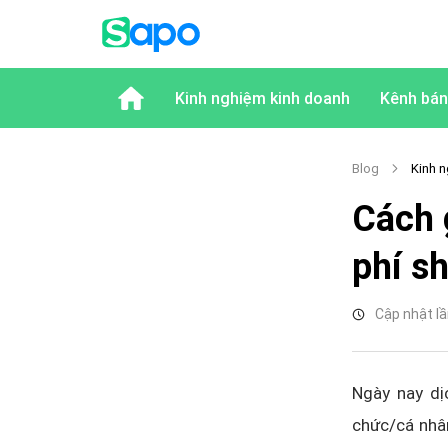
Kinh nghiệm kinh doanh
Kênh bán
Blog
Kinh n
Cách 
phí s
Cập nhật lầ
Ngày nay dị
chức/cá nhân