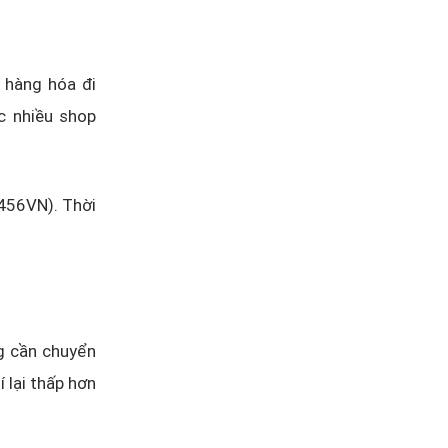
i hàng hóa đi
c nhiều shop
456VN). Thời
ng cần chuyển
í lại thấp hơn