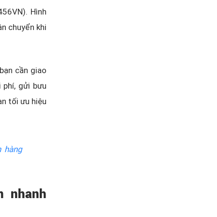
456VN). Hình
ận chuyển khi
bạn cần giao
phí, gửi bưu
ạn tối ưu hiệu
n hàng
n nhanh