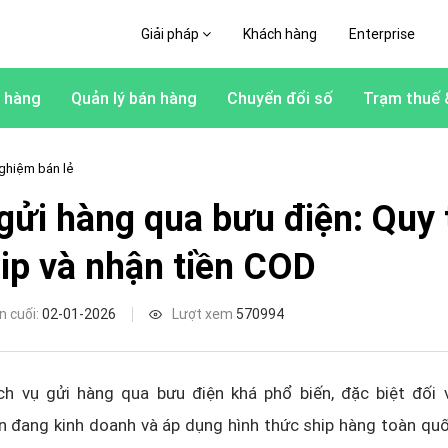
Giải pháp
Khách hàng
Enterprise
 hàng
Quản lý bán hàng
Chuyển đổi số
Trạm thuế 
ghiệm bán lẻ
gửi hàng qua bưu điện: Quy t
hip và nhận tiền COD
n cuối:
02-01-2026
Lượt xem
570994
ch vụ gửi hàng qua bưu điện khá phổ biến, đặc biệt đối 
 đang kinh doanh và áp dụng hình thức ship hàng toàn quố