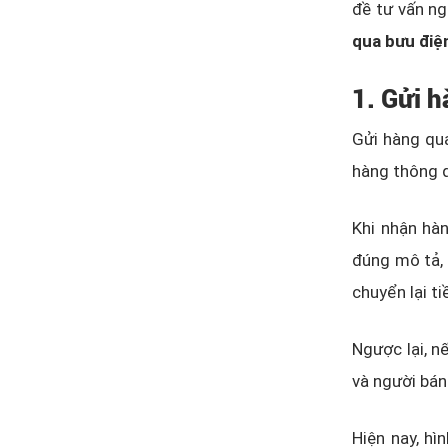
đề tư vấn ng
qua bưu điệ
1. Gửi h
Gửi hàng qua
hàng thông q
Khi nhận hà
đúng mô tả, 
chuyển lại t
Ngược lại, n
và người bán
Hiện nay, hì