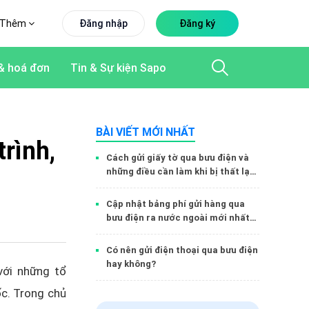
Thêm
Đăng nhập
Đăng ký
& hoá đơn
Tin & Sự kiện Sapo
BÀI VIẾT MỚI NHẤT
rình,
Cách gửi giấy tờ qua bưu điện và
những điều cần làm khi bị thất lạc
đơn hàng
Cập nhật bảng phí gửi hàng qua
bưu điện ra nước ngoài mới nhất
2022
Có nên gửi điện thoại qua bưu điện
hay không?
với những tổ
c. Trong chủ