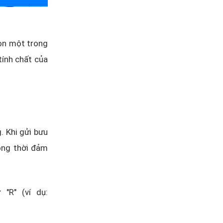
họn một trong
 tính chất của
g. Khi gửi bưu
ồng thời đảm
"R" (ví dụ: