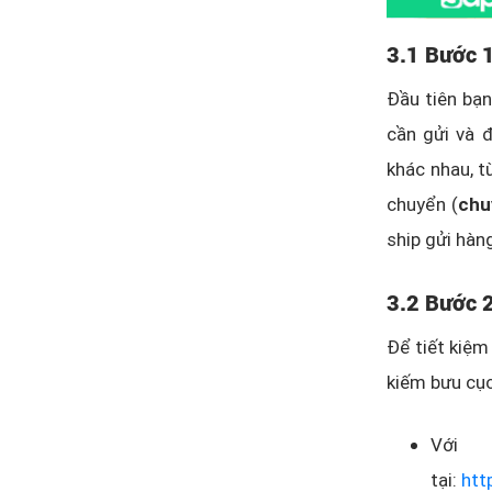
3.1 Bước 
Đầu tiên bạn
cần gửi và 
khác nhau, t
chuyển (
chu
ship gửi hàn
3.2 Bước 2
Để tiết kiệm 
kiếm bưu cục
Với 
tại:
htt