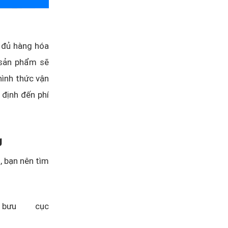
y đủ hàng hóa
 sản phẩm sẽ
hình thức vận
t định đến phí
g
h, bạn nên tìm
 bưu cục