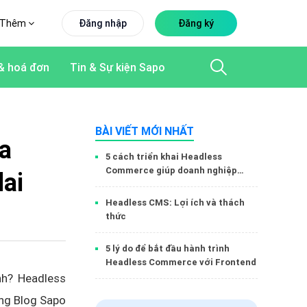
Thêm
Đăng nhập
Đăng ký
& hoá đơn
Tin & Sự kiện Sapo
BÀI VIẾT MỚI NHẤT
a
5 cách triển khai Headless
Commerce giúp doanh nghiệp
ai
tăng trưởng mạnh mẽ
Headless CMS: Lợi ích và thách
thức
5 lý do để bắt đầu hành trình
Headless Commerce với Frontend
nh? Headless
ùng Blog Sapo