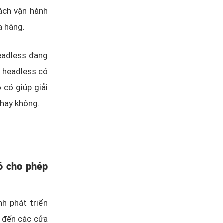
ách vận hành
a hàng.
eadless đang
u headless có
 có giúp giải
 hay không.
ó cho phép
h phát triển
i đến các cửa