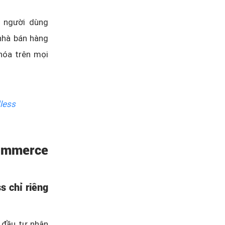
n người dùng
 nhà bán hàng
hóa trên mọi
less
Commerce
s chỉ riêng
 đầu tư nhận