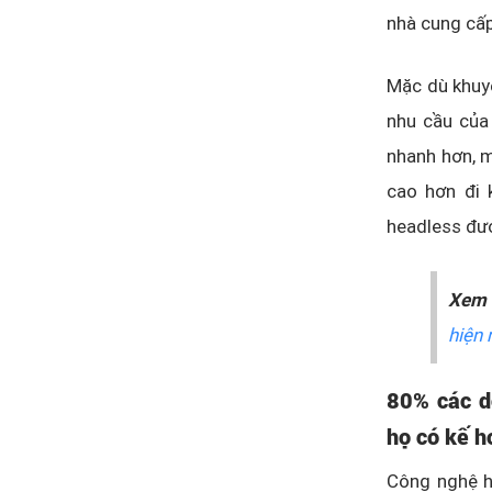
nhà cung cấp
Mặc dù khuy
nhu cầu của 
nhanh hơn, m
cao hơn đi 
headless đượ
Xem 
hiện 
80% các d
họ có kế h
Công nghệ h