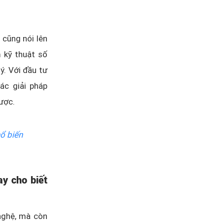
cũng nói lên
m kỹ thuật số
ý. Với đầu tư
ác giải pháp
ược.
ổ biến
ay cho biết
nghệ, mà còn