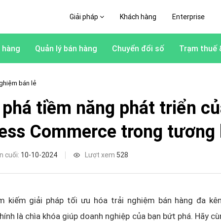
Giải pháp
Khách hàng
Enterprise
 hàng
Quản lý bán hàng
Chuyển đổi số
Trạm thuế 
ghiệm bán lẻ
phá tiềm năng phát triển củ
ess Commerce trong tương l
n cuối:
10-10-2024
Lượt xem
528
m kiếm giải pháp tối ưu hóa trải nghiệm bán hàng đa kê
nh là chìa khóa giúp doanh nghiệp của bạn bứt phá. Hãy c