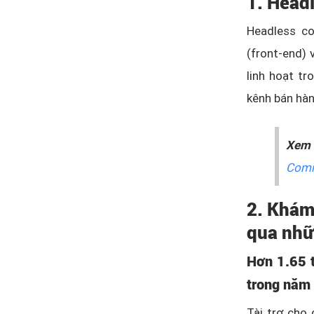
1. Head
Headless co
(front-end) 
linh hoạt t
kênh bán hàn
Xem 
Comm
2. Khám
qua nhữ
Hơn 1.65 t
trong nă
Tài trợ cho