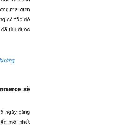
ương mại điện
ng có tốc độ
ợ đã thu được
hướng
ommerce sẽ
số ngày càng
riển mới nhất