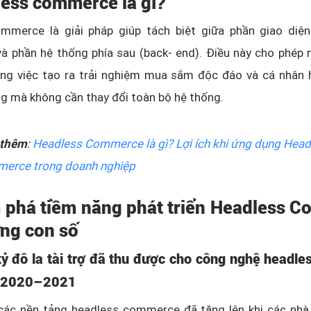
less commerce là gì?
mmerce là giải pháp giúp tách biệt giữa phần giao diệ
và phần hệ thống phía sau (back- end). Điều này cho phép
rong việc tạo ra trải nghiệm mua sắm độc đáo và cá nhân 
g mà không cần thay đổi toàn bộ hệ thống.
thêm
:
Headless Commerce là gì? Lợi ích khi ứng dụng Head
erce trong doanh nghiệp
 phá tiềm năng phát triển Headless 
ng con số
ỷ đô la tài trợ đã thu được cho công nghệ headles
m 2020–2021
 các nền tảng headless commerce đã tăng lên khi các nhà