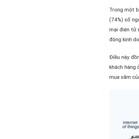
Trong một b
(74%) số ng
mại điện tử 
động kinh do
Điều này đồn
khách hàng ở
mua sắm của