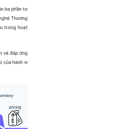
n ba phần tư
 nghệ Thương
au trong hoạt
n và đáp ứng
p của hành vi