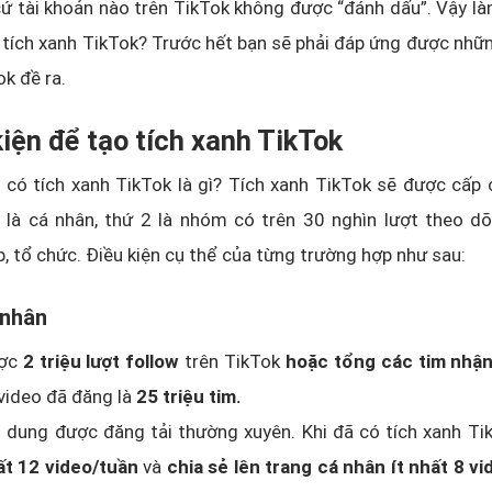
cứ tài khoản nào trên TikTok không được “đánh dấu”. Vậy l
tích xanh TikTok? Trước hết bạn sẽ phải đáp ứng được nhữ
k đề ra.
kiện để tạo tích xanh TikTok
 có tích xanh TikTok là gì? Tích xanh TikTok sẽ được cấp
 là cá nhân, thứ 2 là nhóm có trên 30 nghìn lượt theo dõ
, tổ chức. Điều kiện cụ thể của từng trường hợp như sau:
 nhân
ợc
2 triệu lượt follow
trên TikTok
hoặc tổng các tim nhậ
video đã đăng là
25 triệu tim.
 dung được đăng tải thường xuyên. Khi đã có tích xanh Ti
ất 12 video/tuần
và
chia sẻ lên trang cá nhân ít nhất 8 v