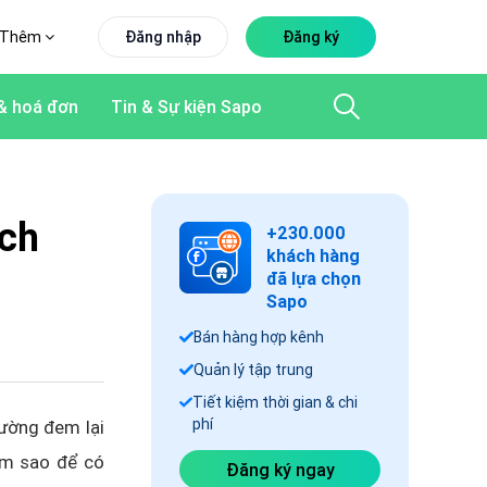
Thêm
Đăng nhập
Đăng ký
& hoá đơn
Tin & Sự kiện Sapo
ích
+230.000
khách hàng
đã lựa chọn
Sapo
Bán hàng hợp kênh
Quản lý tập trung
Tiết kiệm thời gian & chi
phí
hường đem lại
làm sao để có
Đăng ký ngay