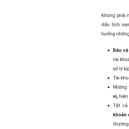
Không phải 
dấu tích xa
hưởng những
Bảo vệ
tài kho
xử lý kị
Tài kho
Những 
vị,
hiện
Tất c
khoản 
thường