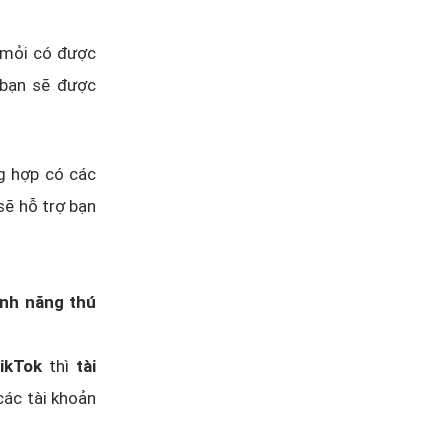
 mỏi có được
 bạn sẽ được
ng hợp có các
sẽ hỗ trợ bạn
ính năng thú
ikTok
thì
tài
các tài khoản