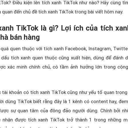
kTok? Điều kiện lên tích xanh TikTok như nào? Hãy cùng t
ên quan đến chủ đề tích xanh TikTok trong bài viết hôm nay.
xanh TikTok là gì? Lợi ích của tích xa
nhà bán hàng
quá quen thuộc với tích xanh Facebook, Instagram, Twitte
 dấu tích xanh quen thuộc cũng xuất hiện, dùng để đánh d
ợc xác minh chính chủ, có tầm ảnh hưởng lớn trong cộn
c tài khoản có tích xanh TikTok cũng như yếu tố quan trọ
i dùng TikTok biết rằng đây là 1 kênh có content hay, đem 
 được sự quan tâm của đông đảo người dùng. Chính bởi n
c nhận được tích xanh TikTok trở thành 1 trong những m