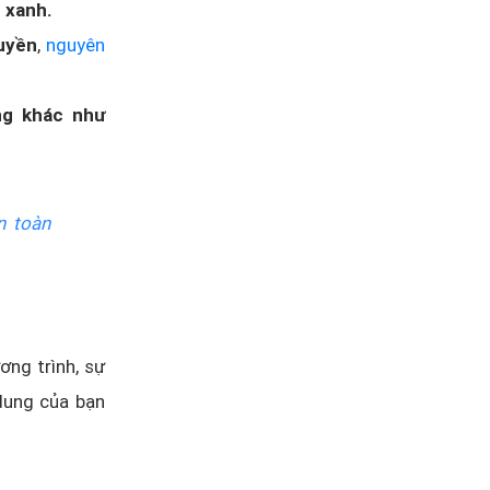
h xanh.
quyền
,
nguyên
ng khác như
n toàn
ơng trình, sự
 dung của bạn