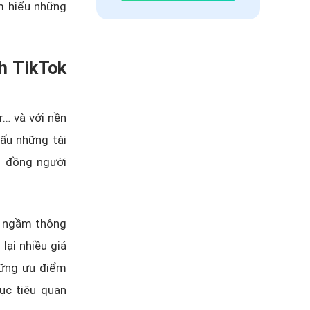
ìm hiểu những
nh TikTok
r… và với nền
ấu những tài
g đồng người
ng ngầm thông
lại nhiều giá
hững ưu điểm
ục tiêu quan