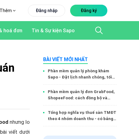
Thêm
Đăng nhập
Đăng ký
& hoá đơn
Tin & Sự kiện Sapo
BÀI VIẾT MỚI NHẤT
uán
Phần mềm quản lý phòng khám
Sapo - Đặt lịch nhanh chóng, tối
ưu vận hành
Phần mềm quản lý đơn GrabFood,
ShopeeFood: cách đồng bộ và
tránh sót đơn
Tổng hợp nghĩa vụ thuế sàn TMĐT
theo 4 nhóm doanh thu - có bảng
Food
nhưng lo
so sánh
ài viết dưới