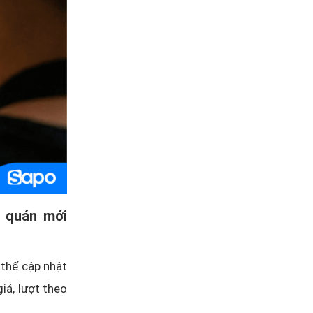
o quán mới
 thể cập nhật
giá, lượt theo