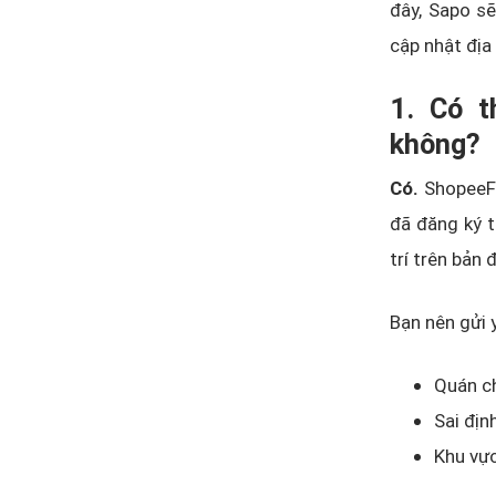
đây, Sapo sẽ
cập nhật địa
1. Có t
không?
Có.
ShopeeFo
đã đăng ký t
trí trên bản
Bạn nên gửi 
Quán ch
Sai địn
Khu vực