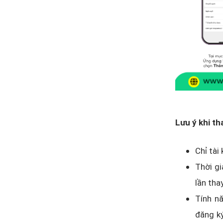
Lưu ý khi th
Chỉ tài
Thời gi
lần tha
Tính nă
đăng k