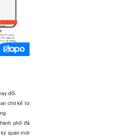
hay đổi.
ian chờ kể từ
ụng.
thành phố đã
 ký quán mới