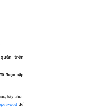
t
 quán trên
đã được cập
ác, hãy chọn
hopeeFood
để