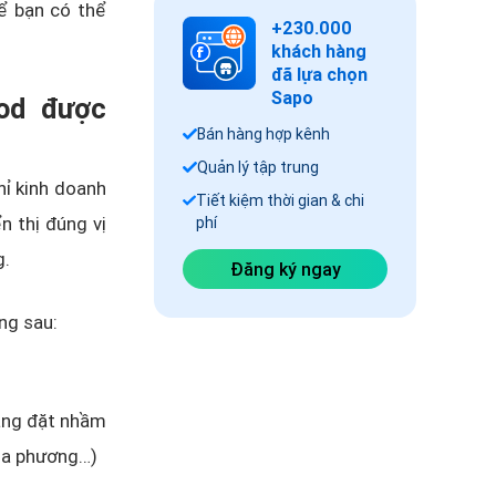
ể bạn có thể
+230.000
khách hàng
đã lựa chọn
Sapo
ood được
Bán hàng hợp kênh
Quản lý tập trung
hỉ kinh doanh
Tiết kiệm thời gian & chi
n thị đúng vị
phí
g.
Đăng ký ngay
ng sau:
hàng đặt nhầm
địa phương…)