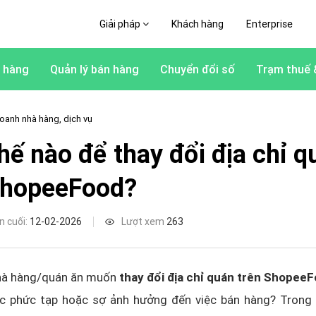
Giải pháp
Khách hàng
Enterprise
 hàng
Quản lý bán hàng
Chuyển đổi số
Trạm thuế 
oanh nhà hàng, dịch vụ
hế nào để thay đổi địa chỉ q
ShopeeFood?
n cuối:
12-02-2026
Lượt xem
263
nhà hàng/quán ăn muốn
thay đổi địa chỉ quán trên Shopee
ác phức tạp hoặc sợ ảnh hưởng đến việc bán hàng? Trong b