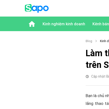
Kinh nghiệm kinh doanh
Kênh bán
Blog
Kinh d
Làm t
trên 
Cập nhật lầ
Bạn là chủ 
lắng thao t